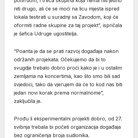
potvrdom, i treća skupina koja nema niti jedno
niti drugo, ali će se moći na licu mjesta ispred
lokala testirati u suradnji sa Zavodom, koji će
oformiti radne skupine za taj projekt”, ispričala
je šefica Udruge ugostitelja.
“Poanta je da se prati razvoj događaja nakon
održanih projekata. Očekujemo da bi to
svugdje trebalo dobro proći kako je i u ostalim
zemljama na koncertima, kao što smo bili sad
svjedoci, tako da vjerujem da će to kod nas biti
jedan novi korak prema normalnome”,
zaključila je.
Prođu li eksperimentalni projekti dobro, od 27.
svibnja trebala bi početi organizacija događaja
bez ograničenja broja sudionika.