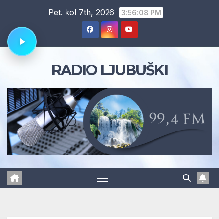
Skip
Pet. kol 7th, 2026
3:56:09 PM
to
content
RADIO LJUBUŠKI