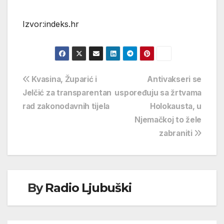
Izvor:indeks.hr
Navigacija
Kvasina, Župarić i
Antivakseri se
Jelčić za transparentan
uspoređuju sa žrtvama
objava
rad zakonodavnih tijela
Holokausta, u
Njemačkoj to žele
zabraniti
By
Radio Ljubuški