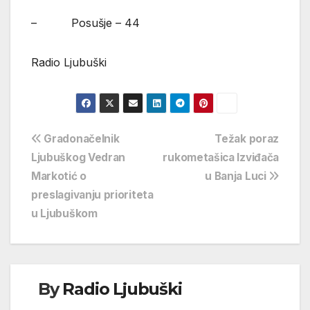
– Posušje – 44
Radio Ljubuški
Navigacija
Gradonačelnik
Težak poraz
Ljubuškog Vedran
rukometašica Izviđača
objava
Markotić o
u Banja Luci
preslagivanju prioriteta
u Ljubuškom
By
Radio Ljubuški