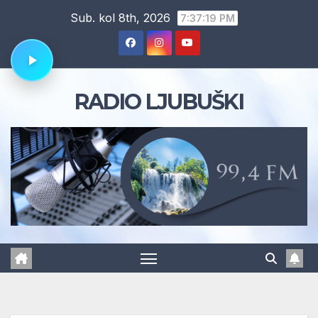
Skip
Sub. kol 8th, 2026
7:37:20 PM
to
content
RADIO LJUBUŠKI