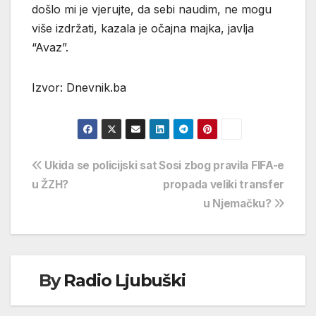
došlo mi je vjerujte, da sebi naudim, ne mogu
više izdržati, kazala je očajna majka, javlja
“Avaz”.
Izvor: Dnevnik.ba
Navigacija
Ukida se policijski sat
Sosi zbog pravila FIFA-e
u ŽZH?
propada veliki transfer
objava
u Njemačku?
By
Radio Ljubuški