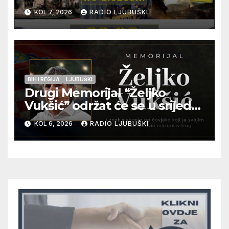
pogibije generala Blaža
KOL 7, 2026
RADIO LJUBUŠKI
Kraljevića i osmorice
pripadnika HOS-a
BIH I REGIJA
LJUBUŠKI
Drugi Memorijal “Željko
Vukšić” održat će se u srijedu
12. kolovoza u Otoku
KOL 6, 2026
RADIO LJUBUŠKI