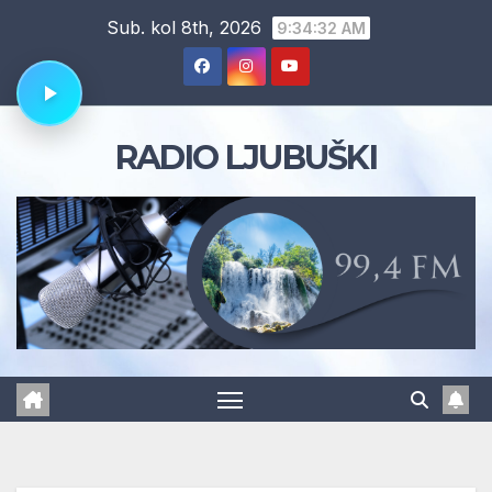
Skip
Sub. kol 8th, 2026
9:34:32 AM
to
content
RADIO LJUBUŠKI