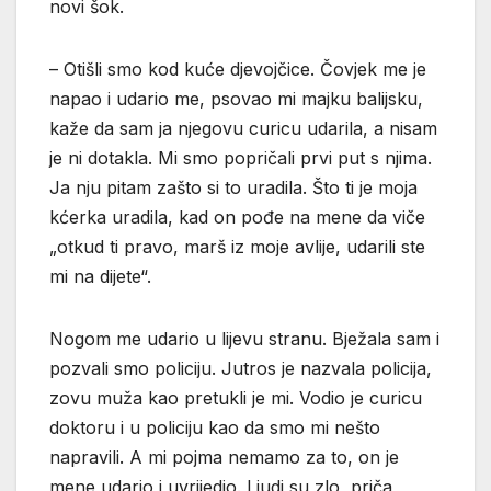
novi šok.
– Otišli smo kod kuće djevojčice. Čovjek me je
napao i udario me, psovao mi majku balijsku,
kaže da sam ja njegovu curicu udarila, a nisam
je ni dotakla. Mi smo popričali prvi put s njima.
Ja nju pitam zašto si to uradila. Što ti je moja
kćerka uradila, kad on pođe na mene da viče
„otkud ti pravo, marš iz moje avlije, udarili ste
mi na dijete“.
Nogom me udario u lijevu stranu. Bježala sam i
pozvali smo policiju. Jutros je nazvala policija,
zovu muža kao pretukli je mi. Vodio je curicu
doktoru i u policiju kao da smo mi nešto
napravili. A mi pojma nemamo za to, on je
mene udario i uvrijedio. Ljudi su zlo, priča