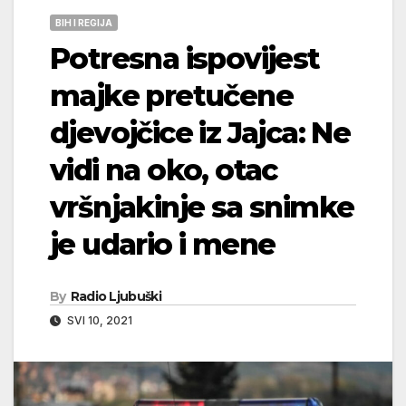
BIH I REGIJA
Potresna ispovijest
majke pretučene
djevojčice iz Jajca: Ne
vidi na oko, otac
vršnjakinje sa snimke
je udario i mene
By
Radio Ljubuški
SVI 10, 2021