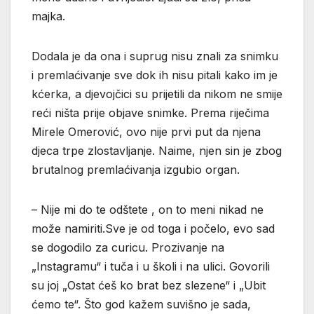
majka.
Dodala je da ona i suprug nisu znali za snimku
i premlaćivanje sve dok ih nisu pitali kako im je
kćerka, a djevojčici su prijetili da nikom ne smije
reći ništa prije objave snimke. Prema riječima
Mirele Omerović, ovo nije prvi put da njena
djeca trpe zlostavljanje. Naime, njen sin je zbog
brutalnog premlaćivanja izgubio organ.
– Nije mi do te odštete , on to meni nikad ne
može namiriti.Sve je od toga i počelo, evo sad
se dogodilo za curicu. Prozivanje na
„Instagramu“ i tuča i u školi i na ulici. Govorili
su joj „Ostat ćeš ko brat bez slezene“ i „Ubit
ćemo te“. Što god kažem suvišno je sada,