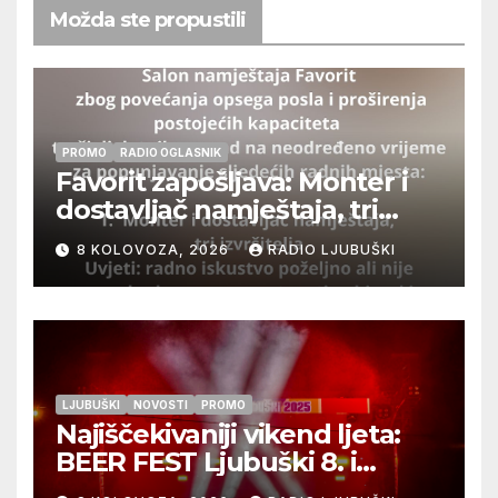
Možda ste propustili
PROMO
RADIO OGLASNIK
Favorit zapošljava: Monter i
dostavljač namještaja, tri
izvršitelja
8 KOLOVOZA, 2026
RADIO LJUBUŠKI
LJUBUŠKI
NOVOSTI
PROMO
Najiščekivaniji vikend ljeta:
BEER FEST Ljubuški 8. i
9.kolovoza