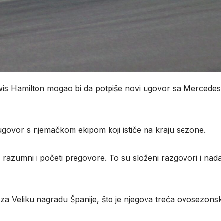
wis Hamilton mogao bi da potpiše novi ugovor sa Mercede
 ugovor s njemačkom ekipom koji ističe na kraju sezone.
i razumni i početi pregovore. To su složeni razgovori i nad
a za Veliku nagradu Španije, što je njegova treća ovosezons