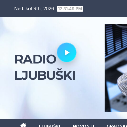
Skip
Ned. kol 9th, 2026
12:31:50 PM
to
content
RADIO
LJUBUŠKI
LJUBUŠKI
NOVOSTI
GRADSK