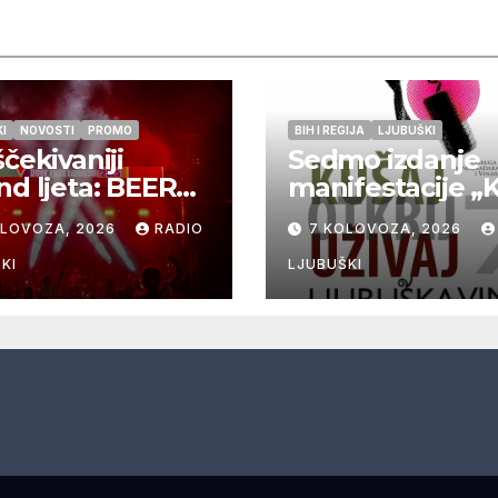
I
NOVOSTI
PROMO
BIH I REGIJA
LJUBUŠKI
ščekivaniji
Sedmo izdanje
nd ljeta: BEER
manifestacije „
 Ljubuški 8. i
ljubuška vina“
OLOVOZA, 2026
RADIO
7 KOLOVOZA, 2026
lovoza
donosi vrhunsk
vina, gastronomi
KI
LJUBUŠKI
glazbu