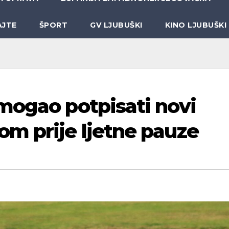
AJTE
ŠPORT
GV LJUBUŠKI
KINO LJUBUŠKI
mogao potpisati novi
m prije ljetne pauze