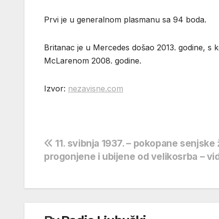
Prvi je u generalnom plasmanu sa 94 boda.
Britanac je u Mercedes došao 2013. godine, s koj
McLarenom 2008. godine.
Izvor:
nezavisne.com
Navigacija
11. svibnja 1937. – pokopane senjske 
progonjene i ubijene od velikosrba – vi
objava