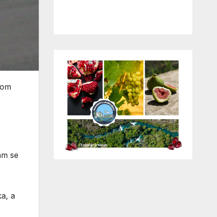
som
am se
ka, a