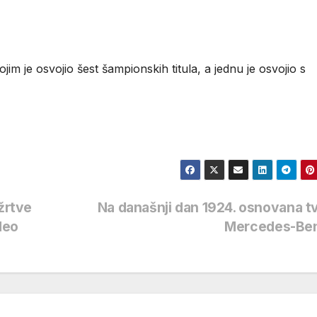
im je osvojio šest šampionskih titula, a jednu je osvojio s
žrtve
Na današnji dan 1924. osnovana t
deo
Mercedes-Be