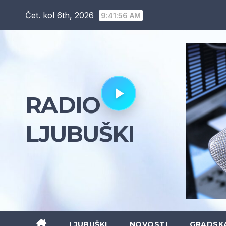
Skip
Čet. kol 6th, 2026
9:41:57 AM
to
content
RADIO
LJUBUŠKI
LJUBUŠKI
NOVOSTI
GRADSK