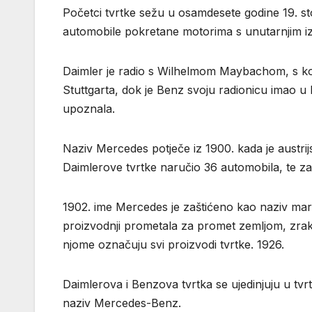
Početci tvrtke sežu u osamdesete godine 19. sto
automobile pokretane motorima s unutarnjim i
Daimler je radio s Wilhelmom Maybachom, s koji
Stuttgarta, dok je Benz svoju radionicu imao u 
upoznala.
Naziv Mercedes potječe iz 1900. kada je austri
Daimlerove tvrtke naručio 36 automobila, te za
1902. ime Mercedes je zaštićeno kao naziv mark
proizvodnji prometala za promet zemljom, zrak
njome označuju svi proizvodi tvrtke. 1926.
Daimlerova i Benzova tvrtka se ujedinjuju u tv
naziv Mercedes-Benz.