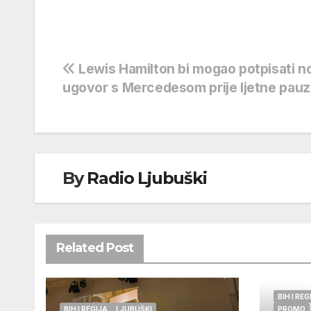
Navigacija
Lewis Hamilton bi mogao potpisati n
ugovor s Mercedesom prije ljetne pau
objava
By
Radio Ljubuški
Related Post
BIH I REG
BIH I REGIJA
LJUBUŠKI
PROMO