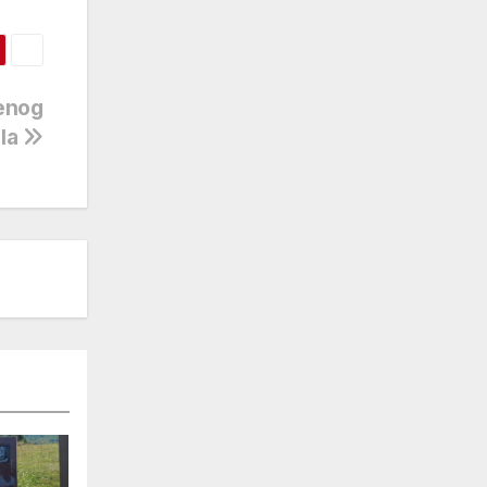
jenog
la