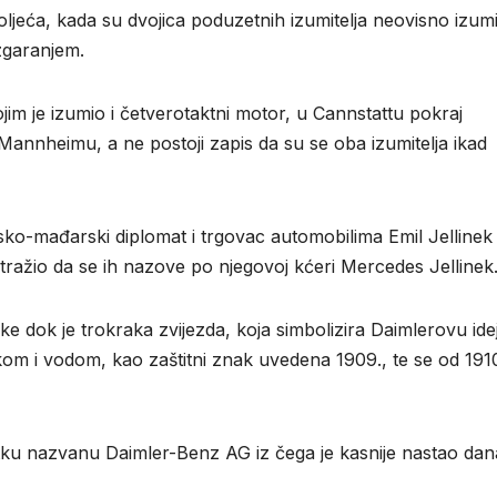
ljeća, kada su dvojica poduzetnih izumitelja neovisno izumi
zgaranjem.
m je izumio i četverotaktni motor, u Cannstattu pokraj
Mannheimu, a ne postoji zapis da su se oba izumitelja ikad
jsko-mađarski diplomat i trgovac automobilima Emil Jellinek
tražio da se ih nazove po njegovoj kćeri Mercedes Jellinek
e dok je trokraka zvijezda, koja simbolizira Daimlerovu ide
om i vodom, kao zaštitni znak uvedena 1909., te se od 191
rtku nazvanu Daimler-Benz AG iz čega je kasnije nastao dan