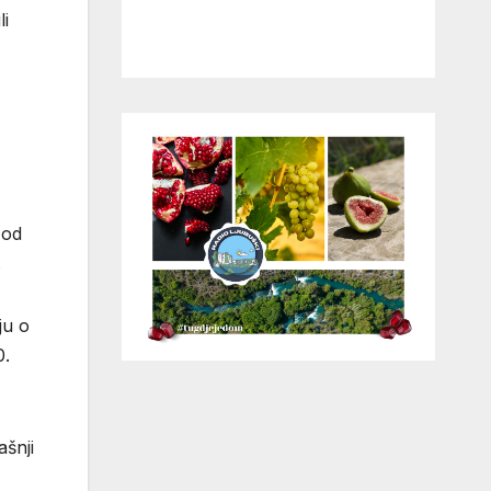
li
 od
.
ju o
0.
ašnji