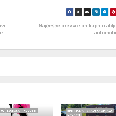
ovi
Najčešće prevare pri kupnji rabl
ze
automobi
IJA
LJUBUŠKI
NOVOSTI
BIH I REGIJA
GRADSKA UPRAVA
NOVOSTI