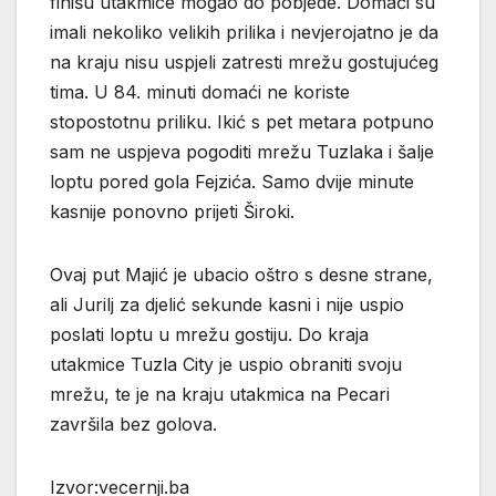
finišu utakmice mogao do pobjede. Domaći su
imali nekoliko velikih prilika i nevjerojatno je da
na kraju nisu uspjeli zatresti mrežu gostujućeg
tima. U 84. minuti domaći ne koriste
stopostotnu priliku. Ikić s pet metara potpuno
sam ne uspjeva pogoditi mrežu Tuzlaka i šalje
loptu pored gola Fejzića. Samo dvije minute
kasnije ponovno prijeti Široki.
Ovaj put Majić je ubacio oštro s desne strane,
ali Jurilj za djelić sekunde kasni i nije uspio
poslati loptu u mrežu gostiju. Do kraja
utakmice Tuzla City je uspio obraniti svoju
mrežu, te je na kraju utakmica na Pecari
završila bez golova.
Izvor:vecernji.ba