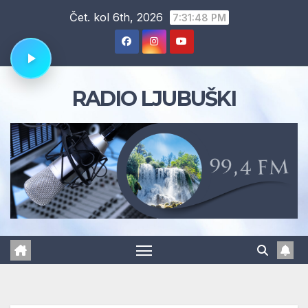
Skip
Čet. kol 6th, 2026
7:31:49 PM
to
content
RADIO LJUBUŠKI