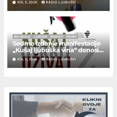
KOL 5, 2026
RADIO LJUBUŠKI
BIH I REGIJA
LJUBUŠKI
NOVOSTI
PROMO
Sedmo izdanje manifestacije
„Kušaj ljubuška vina“ donosi
vrhunska vina, gastronomiju i
KOL 5, 2026
RADIO LJUBUŠKI
glazbu