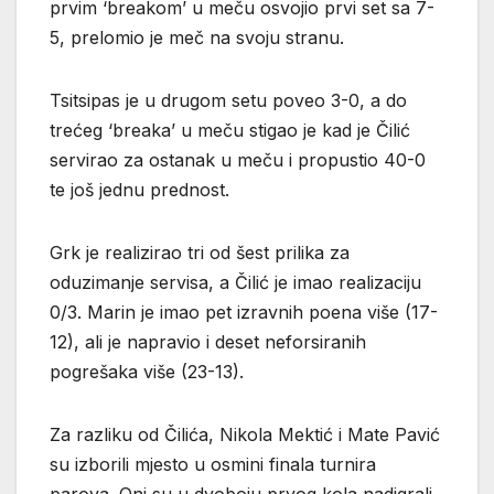
prvim ‘breakom’ u meču osvojio prvi set sa 7-
5, prelomio je meč na svoju stranu.
Tsitsipas je u drugom setu poveo 3-0, a do
trećeg ‘breaka’ u meču stigao je kad je Čilić
servirao za ostanak u meču i propustio 40-0
te još jednu prednost.
Grk je realizirao tri od šest prilika za
oduzimanje servisa, a Čilić je imao realizaciju
0/3. Marin je imao pet izravnih poena više (17-
12), ali je napravio i deset neforsiranih
pogrešaka više (23-13).
Za razliku od Čilića, Nikola Mektić i Mate Pavić
su izborili mjesto u osmini finala turnira
parova. Oni su u dvoboju prvog kola nadigrali