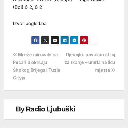
(Bol) 6-2, 6-2
Izvor:pogled.ba
Navigacija
Mreže mirovale na
Djevojku povukao stroj
Pecari u okršaju
za tkanje – umrla na licu
objava
Širokog Brijega i Tuzla
mjesta
Cityja
By
Radio Ljubuški