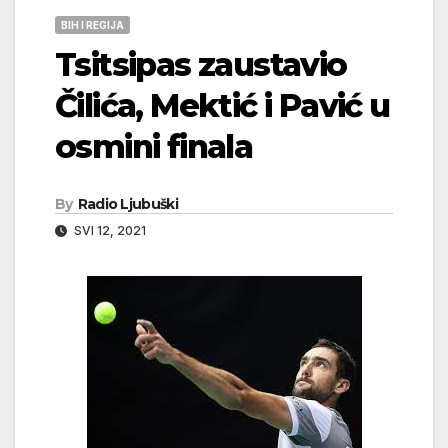
BIH I REGIJA
Tsitsipas zaustavio
Čilića, Mektić i Pavić u
osmini finala
By
Radio Ljubuški
SVI 12, 2021