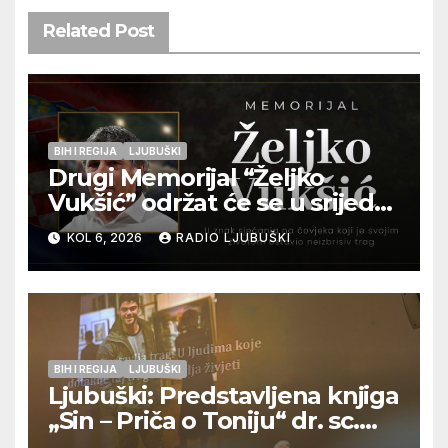
Related Post
BIH I REGIJA
LJUBUŠKI
Drugi Memorijal “Željko
Vukšić” održat će se u srijedu
12. kolovoza u Otoku
KOL 6, 2026
RADIO LJUBUŠKI
BIH I REGIJA
LJUBUŠKI
Ljubuški: Predstavljena knjiga
„Sin – Priča o Toniju“ dr. sc.
Zdenka Hercega