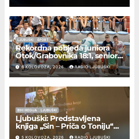
LJUBUŠKI
ŠPORT
Rekordna pobjeda juniora
Otok/Grabovnika 18:1, seniori
Pregrađa u četvrtfinalu,
6 KOLOVOZA, 2026
RADIO LJUBUŠKI
Veljaci i Cerno/Crnopod u
doigravanju, Grljevići završili
natjecanje
BIH I REGIJA
LJUBUŠKI
Ljubuški: Predstavljena
knjiga „Sin – Priča o Toniju“
dr. sc. Zdenka Hercega
5 KOLOVOZA, 2026
RADIO LJUBUŠKI