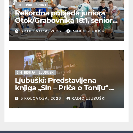
LJUBUŠKI
ŠPORT
Rekordna pobjeda juniora
Otok/Grabovnika 18:1, seniori
Pregrađa u četvrtfinalu,
6 KOLOVOZA, 2026
RADIO LJUBUŠKI
Veljaci i Cerno/Crnopod u
doigravanju, Grljevići završili
natjecanje
BIH I REGIJA
LJUBUŠKI
Ljubuški: Predstavljena
knjiga „Sin – Priča o Toniju“
dr. sc. Zdenka Hercega
5 KOLOVOZA, 2026
RADIO LJUBUŠKI