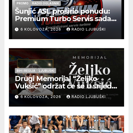
PROMO
RADIO OGLASNIK
Šunjić ASL proširio ponudu:
Premium Turbo Servis sada
na jednoj adresi u Ljubuškom
6 KOLOVOZA, 2026
RADIO LJUBUŠKI
BIH I REGIJA
LJUBUŠKI
Drugi Memorijal “Željko
Vukšić” održat će se u srijedu
12. kolovoza u Otoku
6 KOLOVOZA, 2026
RADIO LJUBUŠKI