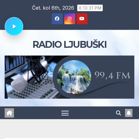
Skip
Čet. kol 6th, 2026
8:13:32 PM
to
content
RADIO LJUBUŠKI