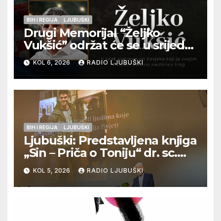
BIH I REGIJA
LJUBUŠKI
Drugi Memorijal “Željko
Vukšić” održat će se u srijedu
12. kolovoza u Otoku
KOL 6, 2026
RADIO LJUBUŠKI
BIH I REGIJA
LJUBUŠKI
Ljubuški: Predstavljena knjiga
„Sin – Priča o Toniju“ dr. sc.
Zdenka Hercega
KOL 5, 2026
RADIO LJUBUŠKI