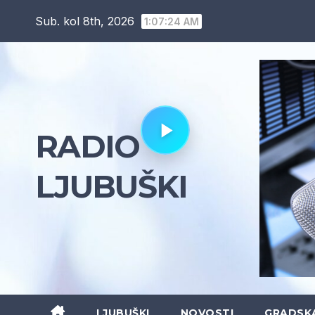
Skip
Sub. kol 8th, 2026
1:07:25 AM
to
content
RADIO
LJUBUŠKI
LJUBUŠKI
NOVOSTI
GRADSK