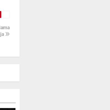
rdama
nja