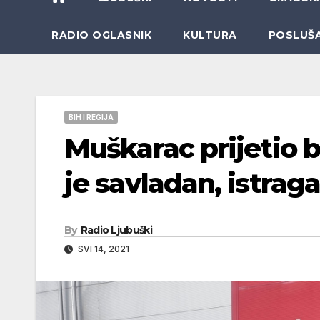
RADIO OGLASNIK
KULTURA
POSLUŠ
BIH I REGIJA
Muškarac prijetio
je savladan, istraga
By
Radio Ljubuški
SVI 14, 2021