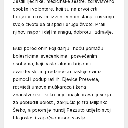
Zaštiti liječnike, medicinske sestre, zdravstveno
osoblje i volontere, koji su na prvoj crti
bojišnice u ovom izvanrednom stanju i riskiraju
svoje živote da bi spasili druge živote. Prati
njihov napor i daj im snagu, dobrotu i zdravlje.
Budi pored onih koji danju i noću pomažu
bolesnicima: svećenicima i posvećenim
osobama, koji pastoralnom brigom i
evanđeoskom predanošću nastoje svima
pomoći i podupirati ih. Djevice Presveta,
rasvijetli umove muškaraca i žena
znanstvenika, kako bi pronašli prava rješenja
za pobijediti bolest”, zaključio je fra Miljenko
Šteko, a potom je nuncij Pezzuto udijelio svoj
blagoslov i započeo misno slavlje.