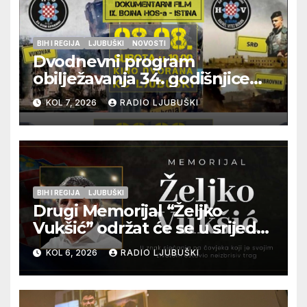
BIH I REGIJA
LJUBUŠKI
NOVOSTI
Dvodnevni program
obilježavanja 34. godišnjice
pogibije generala Blaža
KOL 7, 2026
RADIO LJUBUŠKI
Kraljevića i osmorice
pripadnika HOS-a
BIH I REGIJA
LJUBUŠKI
Drugi Memorijal “Željko
Vukšić” održat će se u srijedu
12. kolovoza u Otoku
KOL 6, 2026
RADIO LJUBUŠKI