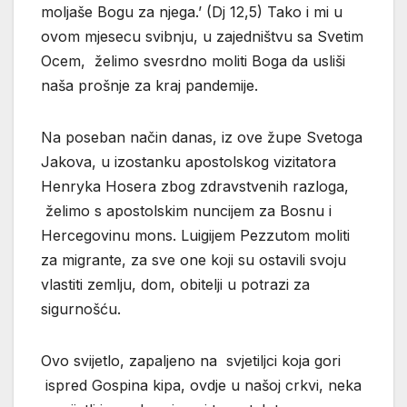
moljaše Bogu za njega.’ (Dj 12,5) Tako i mi u
ovom mjesecu svibnju, u zajedništvu sa Svetim
Ocem, želimo svesrdno moliti Boga da usliši
naša prošnje za kraj pandemije.
Na poseban način danas, iz ove župe Svetoga
Jakova, u izostanku apostolskog vizitatora
Henryka Hosera zbog zdravstvenih razloga,
želimo s apostolskim nuncijem za Bosnu i
Hercegovinu mons. Luigijem Pezzutom moliti
za migrante, za sve one koji su ostavili svoju
vlastiti zemlju, dom, obitelji u potrazi za
sigurnošću.
Ovo svijetlo, zapaljeno na svjetiljci koja gori
ispred Gospina kipa, ovdje u našoj crkvi, neka