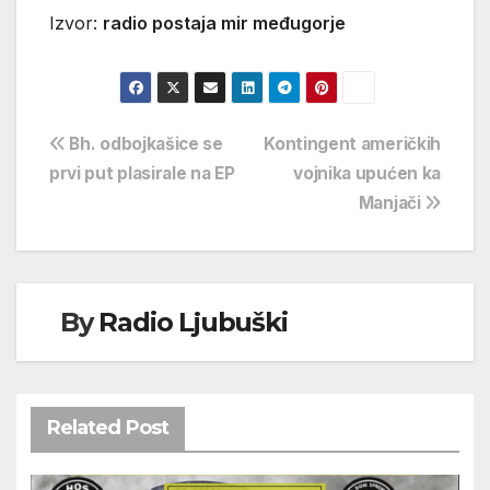
Izvor:
radio postaja mir međugorje
Navigacija
Bh. odbojkašice se
Kontingent američkih
prvi put plasirale na EP
vojnika upućen ka
objava
Manjači
By
Radio Ljubuški
Related Post