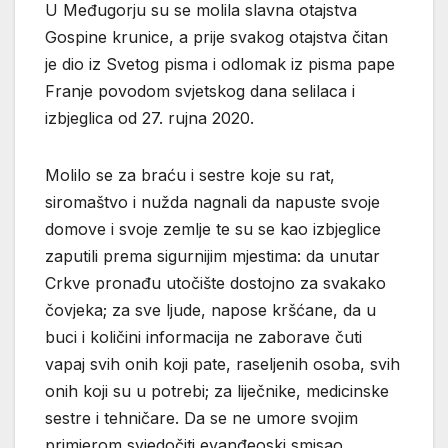
U Međugorju su se molila slavna otajstva
Gospine krunice, a prije svakog otajstva čitan
je dio iz Svetog pisma i odlomak iz pisma pape
Franje povodom svjetskog dana selilaca i
izbjeglica od 27. rujna 2020.
Molilo se za braću i sestre koje su rat,
siromaštvo i nužda nagnali da napuste svoje
domove i svoje zemlje te su se kao izbjeglice
zaputili prema sigurnijim mjestima: da unutar
Crkve pronađu utočište dostojno za svakako
čovjeka; za sve ljude, napose kršćane, da u
buci i količini informacija ne zaborave čuti
vapaj svih onih koji pate, raseljenih osoba, svih
onih koji su u potrebi; za liječnike, medicinske
sestre i tehničare. Da se ne umore svojim
primjerom svjedočiti evanđeoski smisao