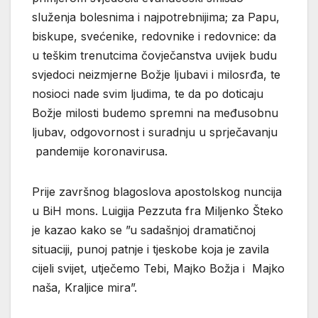
služenja bolesnima i najpotrebnijima; za Papu,
biskupe, svećenike, redovnike i redovnice: da
u teškim trenutcima čovječanstva uvijek budu
svjedoci neizmjerne Božje ljubavi i milosrđa, te
nosioci nade svim ljudima, te da po doticaju
Božje milosti budemo spremni na međusobnu
ljubav, odgovornost i suradnju u sprječavanju
pandemije koronavirusa.
Prije završnog blagoslova apostolskog nuncija
u BiH mons. Luigija Pezzuta fra Miljenko Šteko
je kazao kako se ”u sadašnjoj dramatičnoj
situaciji, punoj patnje i tjeskobe koja je zavila
cijeli svijet, utječemo Tebi, Majko Božja i Majko
naša, Kraljice mira”.