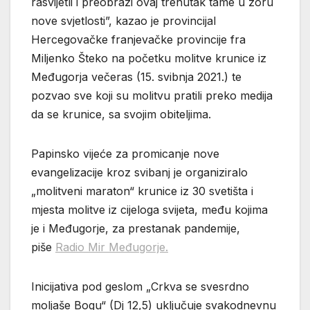
rasvijetli i preobrazi ovaj trenutak tame u zoru
nove svjetlosti”, kazao je provincijal
Hercegovačke franjevačke provincije fra
Miljenko Šteko na početku molitve krunice iz
Međugorja večeras (15. svibnja 2021.) te
pozvao sve koji su molitvu pratili preko medija
da se krunice, sa svojim obiteljima.
Papinsko vijeće za promicanje nove
evangelizacije kroz svibanj je organiziralo
„molitveni maraton“ krunice iz 30 svetišta i
mjesta molitve iz cijeloga svijeta, među kojima
je i Međugorje, za prestanak pandemije,
piše
Radio Mir Međugorje.
Inicijativa pod geslom „Crkva se svesrdno
moljaše Bogu“ (Dj 12,5) uključuje svakodnevnu