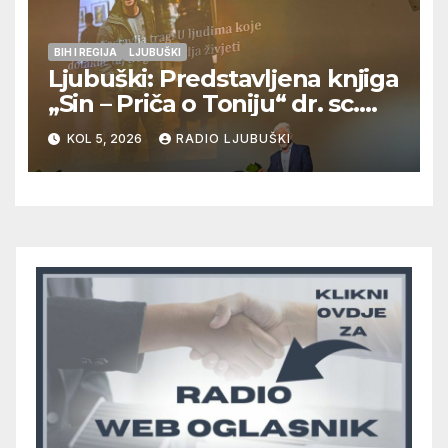
BIH I REGIJA
LJUBUŠKI
Ljubuški: Predstavljena knjiga
„Sin – Priča o Toniju“ dr. sc.
Zdenka Hercega
KOL 5, 2026
RADIO LJUBUŠKI