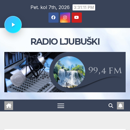
Skip
Pet. kol 7th, 2026
3:31:12 PM
to
content
RADIO LJUBUŠKI