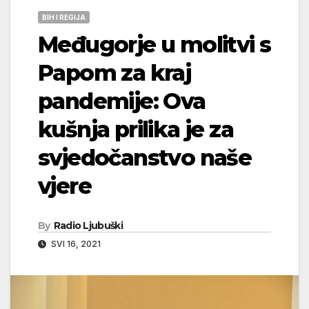
BIH I REGIJA
Međugorje u molitvi s
Papom za kraj
pandemije: Ova
kušnja prilika je za
svjedočanstvo naše
vjere
By
Radio Ljubuški
SVI 16, 2021