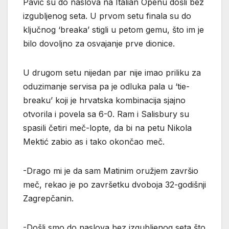
Pavić su do naslova na Italian Openu došli bez
izgubljenog seta. U prvom setu finala su do
ključnog ‘breaka’ stigli u petom gemu, što im je
bilo dovoljno za osvajanje prve dionice.
U drugom setu nijedan par nije imao priliku za
oduzimanje servisa pa je odluka pala u ‘tie-
breaku’ koji je hrvatska kombinacija sjajno
otvorila i povela sa 6-0. Ram i Salisbury su
spasili četiri meč-lopte, da bi na petu Nikola
Mektić zabio as i tako okončao meč.
-Drago mi je da sam Matinim oružjem završio
meč, rekao je po završetku dvoboja 32-godišnji
Zagrepčanin.
-Došli smo do naslova bez izgubljenog seta što