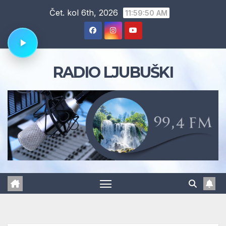
Skip
Čet. kol 6th, 2026
11:59:51 AM
to
content
RADIO LJUBUŠKI