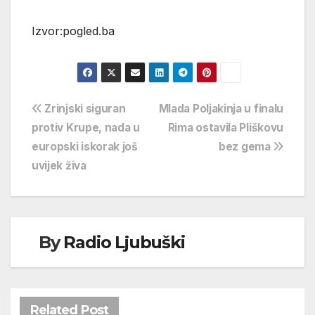
Izvor:pogled.ba
Navigacija
Zrinjski siguran
Mlada Poljakinja u finalu
protiv Krupe, nada u
Rima ostavila Pliškovu
objava
europski iskorak još
bez gema
uvijek živa
By
Radio Ljubuški
Related Post