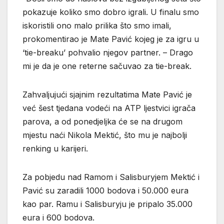
pokazuje koliko smo dobro igrali. U finalu smo
iskoristili ono malo prilika što smo imali,
prokomentirao je Mate Pavić kojeg je za igru u
‘tie-breaku’ pohvalio njegov partner. – Drago
mi je da je one reterne sačuvao za tie-break.
Zahvaljujući sjajnim rezultatima Mate Pavić je
već šest tjedana vodeći na ATP ljestvici igrača
parova, a od ponedjeljka će se na drugom
mjestu naći Nikola Mektić, što mu je najbolji
renking u karijeri.
Za pobjedu nad Ramom i Salisburyjem Mektić i
Pavić su zaradili 1000 bodova i 50.000 eura
kao par. Ramu i Salisburyju je pripalo 35.000
eura i 600 bodova.