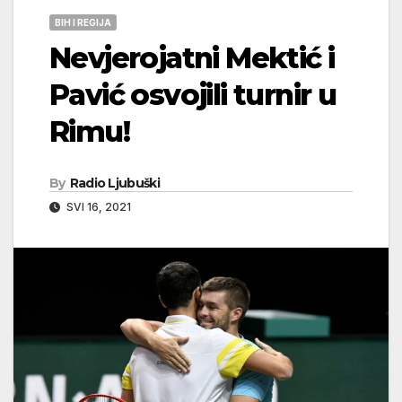
BIH I REGIJA
Nevjerojatni Mektić i
Pavić osvojili turnir u
Rimu!
By
Radio Ljubuški
SVI 16, 2021