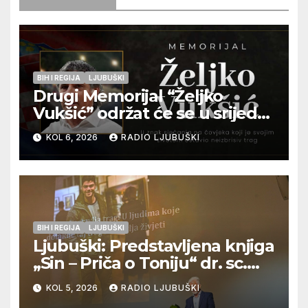
BIH I REGIJA
LJUBUŠKI
Drugi Memorijal “Željko
Vukšić” održat će se u srijedu
12. kolovoza u Otoku
KOL 6, 2026
RADIO LJUBUŠKI
BIH I REGIJA
LJUBUŠKI
Ljubuški: Predstavljena knjiga
„Sin – Priča o Toniju“ dr. sc.
Zdenka Hercega
KOL 5, 2026
RADIO LJUBUŠKI