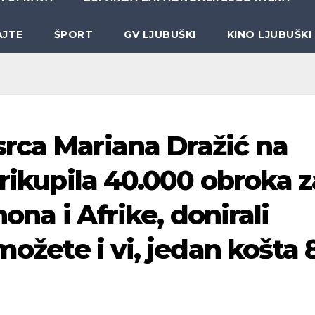
AJTE
ŠPORT
GV LJUBUŠKI
KINO LJUBUŠKI
rca Mariana Dražić na
prikupila 40.000 obroka z
nona i Afrike, donirali
možete i vi, jedan košta 