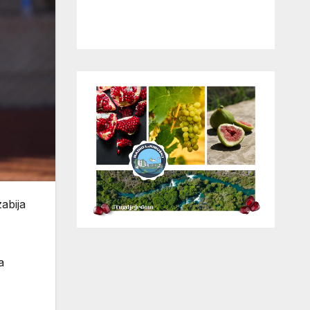
abija
a