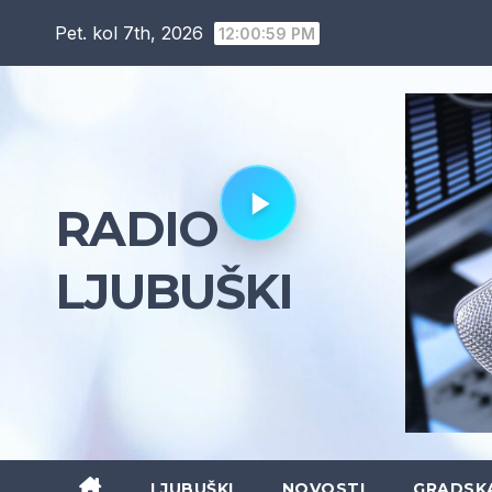
Skip
Pet. kol 7th, 2026
12:01:00 PM
to
content
RADIO
LJUBUŠKI
LJUBUŠKI
NOVOSTI
GRADSK