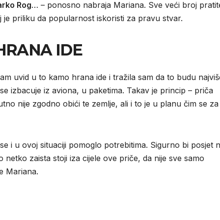
Marko Rog
… – ponosno nabraja Mariana. Sve veći broj pratite
je priliku da popularnost iskoristi za pravu stvar.
HRANA IDE
am uvid u to kamo hrana ide i tražila sam da to budu najviš
a se izbacuje iz aviona, u paketima. Takav je princip – priča
no nije zgodno obići te zemlje, ali i to je u planu čim se za
 se i u ovoj situaciji pomoglo potrebitima. Sigurno bi posjet 
netko zaista stoji iza cijele ove priče, da nije sve samo
aže Mariana.