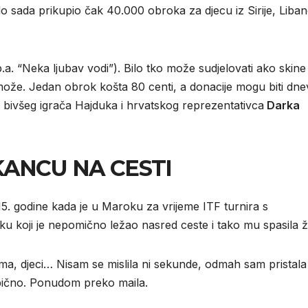
 do sada prikupio čak 40.000 obroka za djecu iz Sirije, Liban
.a. “Neka ljubav vodi”). Bilo tko može sudjelovati ako skine
 može. Jedan obrok košta 80 centi, a donacije mogu biti dne
a bivšeg igrača Hajduka i hrvatskog reprezentativca
Darka
KANCU NA CESTI
15. godine kada je u Maroku za vrijeme ITF turnira s
u koji je nepomično ležao nasred ceste i tako mu spasila ž
a, djeci… Nisam se mislila ni sekunde, odmah sam pristala 
obično. Ponudom preko maila.