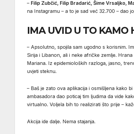
–
Filip Zubčić, Filip Bradarić, Šime Vrsaljko, 
na Instagramu – a to je sad već 32.700 – dao joj 
IMA UVID U TO KAMO 
– Apsolutno, spojila sam ugodno s korisnim. Im
Sirija i Libanon, ali i neke afričke zemlje. Hran
Mariana. Iz epidemioloških razloga, jasno, trenut
uvjeti steknu.
– Baš je zato ova aplikacija i osmišljena kako bi
ambasadora dao poticaj tim ljudima da vide kako 
virtualno. Voljela bih to realizirati što prije – k
Akcija ide dalje. Nema stajanja.