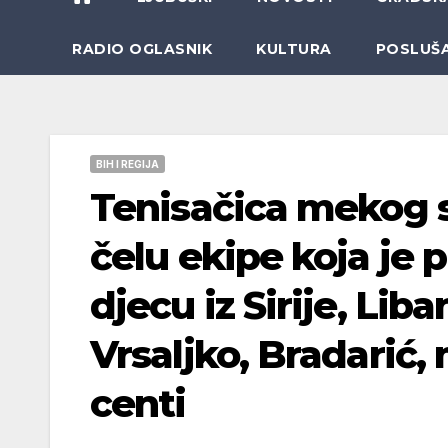
RADIO OGLASNIK
KULTURA
POSLUŠ
BIH I REGIJA
Tenisačica mekog s
čelu ekipe koja je 
djecu iz Sirije, Liba
Vrsaljko, Bradarić, 
centi