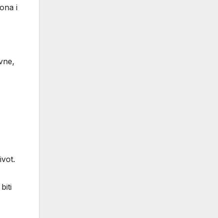
ona i
vne,
ivot.
biti