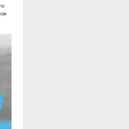
žno
moje