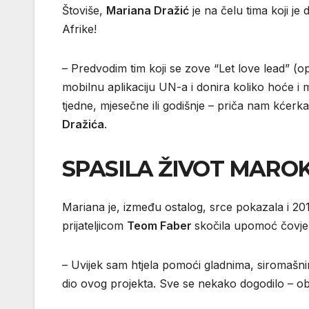
Štoviše,
Mariana Dražić
je na čelu tima koji je
Afrike!
– Predvodim tim koji se zove “Let love lead” (op
mobilnu aplikaciju UN-a i donira koliko hoće i
tjedne, mjesečne ili godišnje – priča nam kćerk
Dražića
.
SPASILA ŽIVOT MARO
Mariana je, između ostalog, srce pokazala i 20
prijateljicom
Teom Faber
skočila upomoć čovjek
– Uvijek sam htjela pomoći gladnima, siromašnim
dio ovog projekta. Sve se nekako dogodilo – 