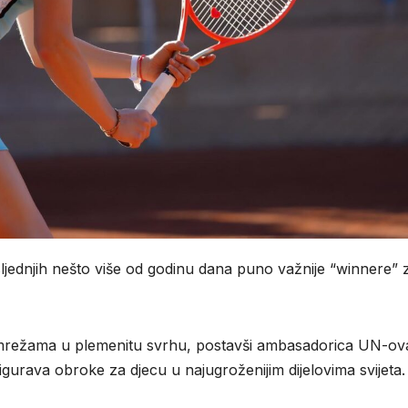
jednjih nešto više od godinu dana puno važnije “winnere” z
im mrežama u plemenitu svrhu, postavši ambasadorica UN-ov
urava obroke za djecu u najugroženijim dijelovima svijeta.