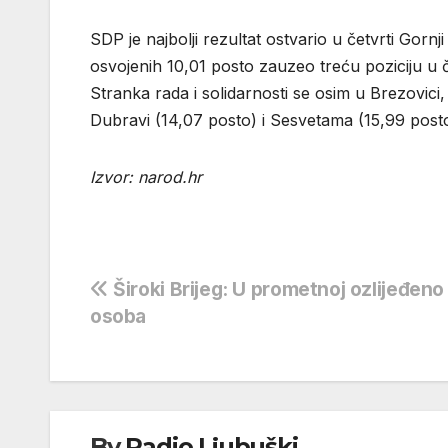
SDP je najbolji rezultat ostvario u četvrti Gor
osvojenih 10,01 posto zauzeo treću poziciju u č
Stranka rada i solidarnosti se osim u Brezovic
Dubravi (14,07 posto) i Sesvetama (15,99 posto
Izvor: narod.hr
Navigacija
Široki Brijeg: U prometnoj ozlijeđeno
osoba
objava
By
Radio Ljubuški