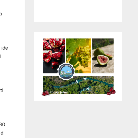
a
 ide
i
ti
680
od