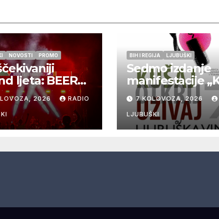
I
NOVOSTI
PROMO
BIH I REGIJA
LJUBUŠKI
ščekivaniji
Sedmo izdanje
nd ljeta: BEER
manifestacije „
 Ljubuški 8. i
ljubuška vina“
OLOVOZA, 2026
RADIO
7 KOLOVOZA, 2026
lovoza
donosi vrhunsk
vina, gastronomi
KI
LJUBUŠKI
glazbu