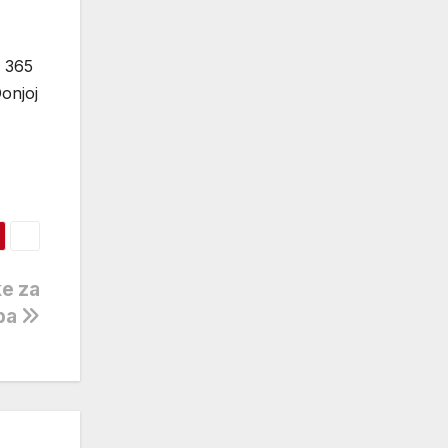
a 365
onjoj
ke za
eba