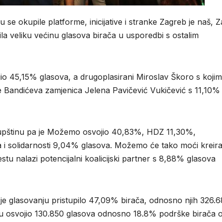
e okupile platforme, inicijative i stranke Zagreb je naš, Z
la veliku većinu glasova birača u usporedbi s ostalim
o 45,15% glasova, a drugoplasirani Miroslav Škoro s kojim
se Bandićeva zamjenica Jelena Pavičević Vukičević s 11,10% 
 skupštinu pa je Možemo osvojio 40,83%, HDZ 11,30%,
i solidarnosti 9,04% glasova. Možemo će tako moći kreira
stu nalazi potencijalni koalicijski partner s 8,88% glasova
je glasovanju pristupilo 47,09% birača, odnosno njih 326.
u osvojio 130.850 glasova odnosno 18.8% podrške birača 