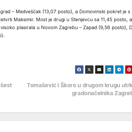
nji grad – Medveščak (13,07 posto), a Domovinski pokret je s
etvrti Maksimir. Most je drugi u Stenjevcu sa 11,45 posto, 
i, visoko plasirala u Novom Zagrebu – Zapad (9,56 posto), D
).
 šest
Tomašević i Škoro u drugom krugu utr
gradonačelnika Zagr