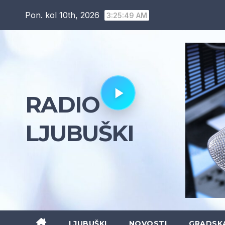
Skip
Pon. kol 10th, 2026
3:25:50 AM
to
content
RADIO
LJUBUŠKI
LJUBUŠKI
NOVOSTI
GRADSK