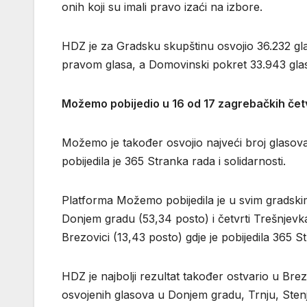
onih koji su imali pravo izaći na izbore.
HDZ je za Gradsku skupštinu osvojio 36.232 g
pravom glasa, a Domovinski pokret 33.943 gl
Možemo pobijedio u 16 od 17 zagrebačkih četv
Možemo je također osvojio najveći broj glasova 
pobijedila je 365 Stranka rada i solidarnosti.
Platforma Možemo pobijedila je u svim gradskim č
Donjem gradu (53,34 posto) i četvrti Trešnjevka –
Brezovici (13,43 posto) gdje je pobijedila 365 St
HDZ je najbolji rezultat također ostvario u Brezo
osvojenih glasova u Donjem gradu, Trnju, Sten