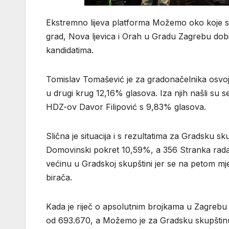
Ekstremno lijeva platforma Možemo oko koje su s
grad, Nova ljevica i Orah u Gradu Zagrebu dobi
kandidatima.
Tomislav Tomašević je za gradonačelnika osvoji
u drugi krug 12,16% glasova. Iza njih našli su 
HDZ-ov Davor Filipović s 9,83% glasova.
Slična je situacija i s rezultatima za Gradsku
Domovinski pokret 10,59%, a 356 Stranka rada 
većinu u Gradskoj skupštini jer se na petom mje
birača.
Kada je riječ o apsolutnim brojkama u Zagrebu 
od 693.670, a Možemo je za Gradsku skupštin