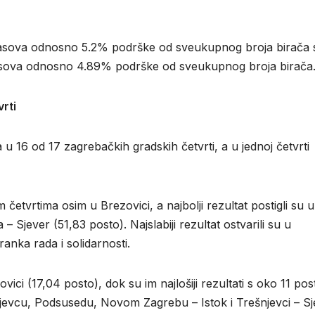
lasova odnosno 5.2% podrške od sveukupnog broja birača 
asova odnosno 4.89% podrške od sveukupnog broja birača
rti
u 16 od 17 zagrebačkih gradskih četvrti, a u jednoj četvrti
etvrtima osim u Brezovici, a najbolji rezultat postigli su u
 Sjever (51,83 posto). Najslabiji rezultat ostvarili su u
ranka rada i solidarnosti.
vici (17,04 posto), dok su im najlošiji rezultati s oko 11 pos
jevcu, Podsusedu, Novom Zagrebu – Istok i Trešnjevci – Sj