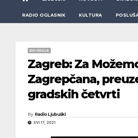
RADIO OGLASNIK
KULTURA
POSLUŠ
BIH I REGIJA
Zagreb: Za Možemo 
Zagrepčana, preuz
gradskih četvrti
By
Radio Ljubuški
SVI 17, 2021