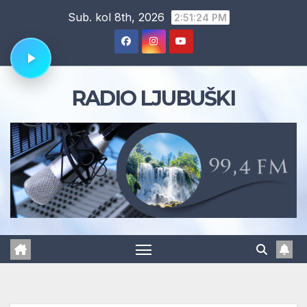
Skip
Sub. kol 8th, 2026
2:51:25 PM
to
content
RADIO LJUBUŠKI