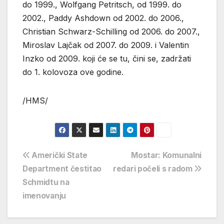
do 1999., Wolfgang Petritsch, od 1999. do
2002., Paddy Ashdown od 2002. do 2006.,
Christian Schwarz-Schilling od 2006. do 2007.,
Miroslav Lajčak od 2007. do 2009. i Valentin
Inzko od 2009. koji će se tu, čini se, zadržati
do 1. kolovoza ove godine.
/HMS/
Navigacija
Američki State
Mostar: Komunalni
Department čestitao
redari počeli s radom
objava
Schmidtu na
imenovanju