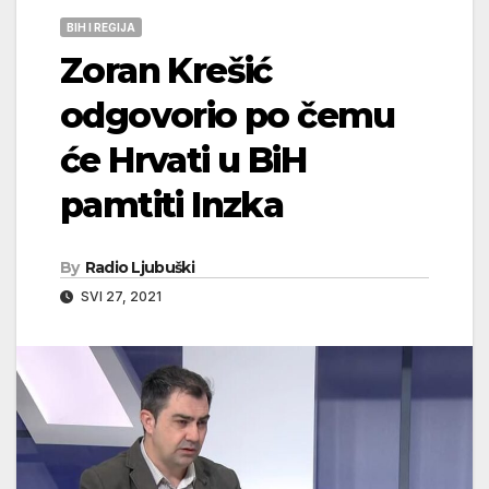
BIH I REGIJA
Zoran Krešić
odgovorio po čemu
će Hrvati u BiH
pamtiti Inzka
By
Radio Ljubuški
SVI 27, 2021