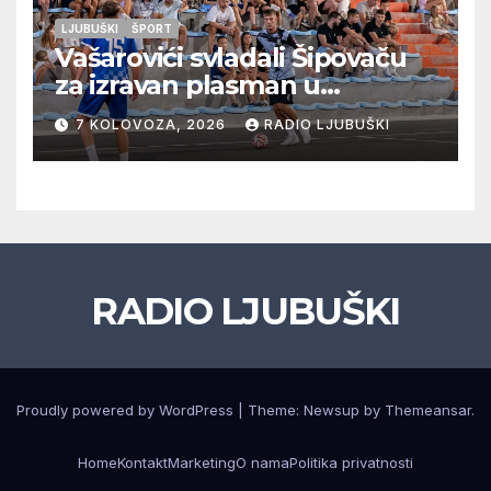
LJUBUŠKI
ŠPORT
Vašarovići svladali Šipovaču
za izravan plasman u
četvrtfinale, Grab izborio
7 KOLOVOZA, 2026
RADIO LJUBUŠKI
prolazak dalje, Klobuk ispao,
večeras počinje četvrtfinale
juniora
RADIO LJUBUŠKI
Proudly powered by WordPress
|
Theme: Newsup by
Themeansar
.
Home
Kontakt
Marketing
O nama
Politika privatnosti