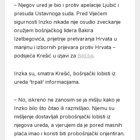
– Njegov ured je bio i protiv apelacije Ljubić i
presuda Ustavnoga suda. Pred Vijećem
sigurnosti Inzko nikada nije osudio zveckanje
oružjem bošnjačkog lidera Bakira
Izetbegovića, prijetnje pretvaranja Hrvata u
manjinu i izbornih prijevara protiv Hrvata –
podsjeća Krešić u izjavi za
Bild.ba
.
Inzka su, smatra Krešić, bošnjački lobisti iz
ureda ‘trpali’ informacijama.
– No, iskreno ne zanosim se ja mišlju kako je
Inzko bilo što čitao ili razmišljao. Njemu su
mišljenje dostavljali probošnjački lobisti iz
njegova ureda, a vjerujem da je pored masnih
plaća imao i koristi biti probošnjački orijentiran.