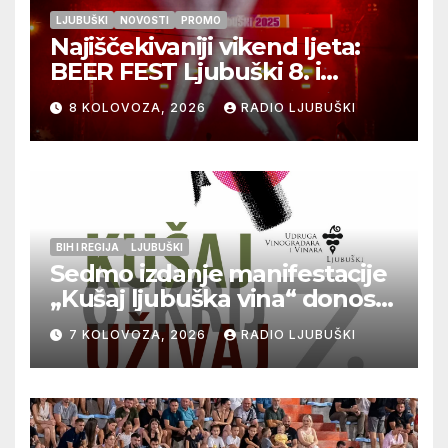
LJUBUŠKI
NOVOSTI
PROMO
Najiščekivaniji vikend ljeta:
BEER FEST Ljubuški 8. i
9.kolovoza
8 KOLOVOZA, 2026
RADIO LJUBUŠKI
BIH I REGIJA
LJUBUŠKI
Sedmo izdanje manifestacije
„Kušaj ljubuška vina“ donosi
vrhunska vina, gastronomiju i
7 KOLOVOZA, 2026
RADIO LJUBUŠKI
glazbu