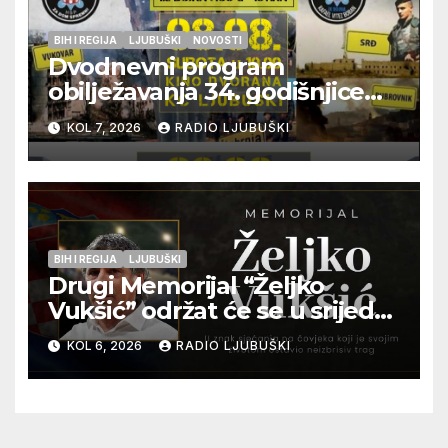
BIH I REGIJA
LJUBUŠKI
NOVOSTI
Dvodnevni program
obilježavanja 34. godišnjice
pogibije generala Blaža
KOL 7, 2026
RADIO LJUBUŠKI
Kraljevića i osmorice
pripadnika HOS-a
BIH I REGIJA
LJUBUŠKI
Drugi Memorijal “Željko
Vukšić” održat će se u srijedu
12. kolovoza u Otoku
KOL 6, 2026
RADIO LJUBUŠKI