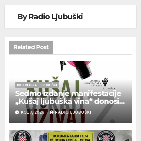
By
Radio Ljubuški
Related Post
BIH I REGIJA
LJUBUŠKI
Sedmo izdanje manifestacije
„Kušaj ljubuška vina“ donosi
vrhunska vina, gastronomiju i
KOL 7, 2026
RADIO LJUBUŠKI
glazbu