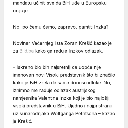
mandatu učiniti sve da BiH uđe u Europsku
uniju.je
No, po čemu ćemo, zapravo, pamtiti Inzka?
Novinar Večernjeg lista Zoran Krešić kazao je
za
Bild.ba
kako ga raduje Inzkov odlazak.
– Iskreno bio bih najsretniji da uopće nije
imenovan novi Visoki predstavnik što bi značilo
kako je BiH zrela da sama donosi odluke. No,
iznimno me raduje odlazak austrijskog
namjesnika Valentina Inzka koji je bio najlošiji
visoki predstavnik u BiH. Ujedno i najpristraniji
uz sunarodnjaka Wolfganga Petritscha – kazao
je Krešić.