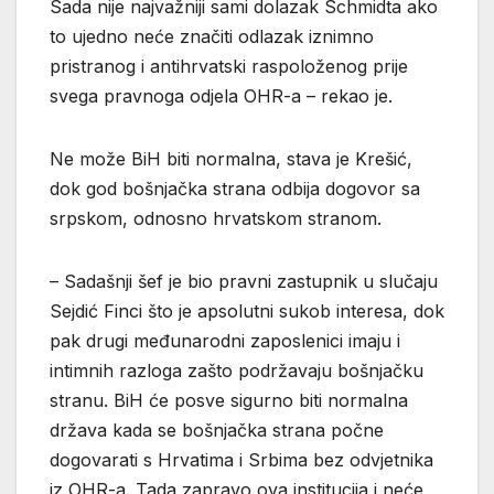
Sada nije najvažniji sami dolazak Schmidta ako
to ujedno neće značiti odlazak iznimno
pristranog i antihrvatski raspoloženog prije
svega pravnoga odjela OHR-a – rekao je.
Ne može BiH biti normalna, stava je Krešić,
dok god bošnjačka strana odbija dogovor sa
srpskom, odnosno hrvatskom stranom.
– Sadašnji šef je bio pravni zastupnik u slučaju
Sejdić Finci što je apsolutni sukob interesa, dok
pak drugi međunarodni zaposlenici imaju i
intimnih razloga zašto podržavaju bošnjačku
stranu. BiH će posve sigurno biti normalna
država kada se bošnjačka strana počne
dogovarati s Hrvatima i Srbima bez odvjetnika
iz OHR-a. Tada zapravo ova institucija i neće