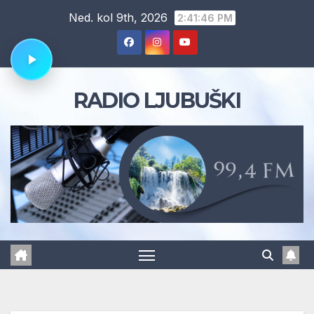
Skip
Ned. kol 9th, 2026
2:41:47 PM
to
content
RADIO LJUBUŠKI