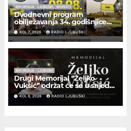
BIH I REGIJA
LJUBUŠKI
NOVOSTI
Dvodnevni program
obilježavanja 34. godišnjice
pogibije generala Blaža
KOL 7, 2026
RADIO LJUBUŠKI
Kraljevića i osmorice
pripadnika HOS-a
BIH I REGIJA
LJUBUŠKI
Drugi Memorijal “Željko
Vukšić” održat će se u srijedu
12. kolovoza u Otoku
KOL 6, 2026
RADIO LJUBUŠKI