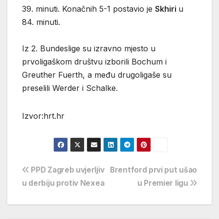
39. minuti. Konačnih 5-1 postavio je
Skhiri
u
84. minuti.
Iz 2. Bundeslige su izravno mjesto u
prvoligaškom društvu izborili Bochum i
Greuther Fuerth, a među drugoligaše su
preselili Werder i Schalke.
Izvor:hrt.hr
Navigacija
PPD Zagreb uvjerljiv
Brentford prvi put ušao
u derbiju protiv Nexea
u Premier ligu
objava