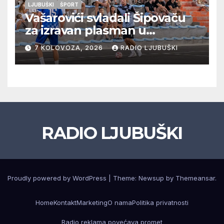
LJUBUŠKI
ŠPORT
Vašarovići svladali Šipovaču
za izravan plasman u
četvrtfinale, Grab izborio
7 KOLOVOZA, 2026
RADIO LJUBUŠKI
prolazak dalje, Klobuk ispao,
večeras počinje četvrtfinale
juniora
RADIO LJUBUŠKI
Proudly powered by WordPress
|
Theme: Newsup by
Themeansar
.
Home
Kontakt
Marketing
O nama
Politika privatnosti
Radio reklama povećava promet