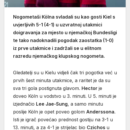
Nogometaši Kölna svladali su kao gosti Kiel s
uvjerljivih 5-1 (4-1) u uzvratnoj utakmici
doigravanja za mjesto u njemačkoj Bundesligi
te tako nadoknadili pogodak zaostatka (1-0)
iz prve utakmice i zadržali se u elitnom
razredu njemačkog klupskog nogometa.
Gledatelji su u Kielu vidjeli čak tri pogotka već u
prvih šest minuta utakmice, a raritet je da su
sva tri gola postignuta glavom.
Hector
je
doveo Köln u vodstvo u 3. minuti. U 5. minuti je
izjednačio
Lee Jae-Sung
, a samo minutu
poslije Köln je opet poveo golom
Anderssona
.
Isti je igrač povećao prednost gostiju na 3-1 u
13. minuti, a za 4-1 je strijelac bio
Czichos
u