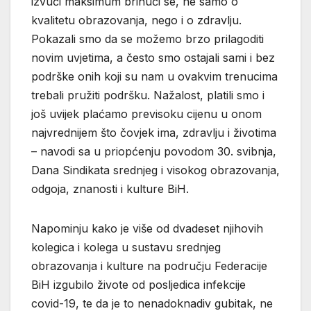
izvući maksimum brinući se, ne samo o
kvalitetu obrazovanja, nego i o zdravlju.
Pokazali smo da se možemo brzo prilagoditi
novim uvjetima, a često smo ostajali sami i bez
podrške onih koji su nam u ovakvim trenucima
trebali pružiti podršku. Nažalost, platili smo i
još uvijek plaćamo previsoku cijenu u onom
najvrednijem što čovjek ima, zdravlju i životima
– navodi sa u priopćenju povodom 30. svibnja,
Dana Sindikata srednjeg i visokog obrazovanja,
odgoja, znanosti i kulture BiH.
Napominju kako je više od dvadeset njihovih
kolegica i kolega u sustavu srednjeg
obrazovanja i kulture na području Federacije
BiH izgubilo živote od posljedica infekcije
covid-19, te da je to nenadoknadiv gubitak, ne