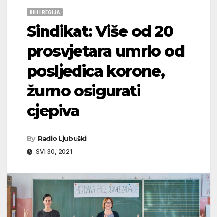
BIH I REGIJA
Sindikat: Više od 20
prosvjetara umrlo od
posljedica korone,
žurno osigurati
cjepiva
By
Radio Ljubuški
SVI 30, 2021