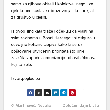
samo za njihove obitelji i kolektive, nego i za
cjelokupne sustave obrazovanja i kulture, ali i
za društvo u cjelini.
Iz ovog sindikata traže i očekuju da vlasti na
svim razinama u Bosni Hercegovini osiguraju
dovoljnu količinu cjepiva kako bi se uz
poštovanje utvrđenih prioriteta što prije
završila započeta imunizacija njihovih članova
koji to žele.
Izvor:pogled.ba
Navigacija
Martinović: Novalić
Optužen da je bivšu