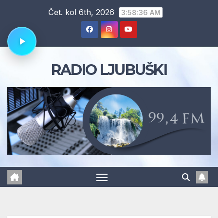
Skip
Čet. kol 6th, 2026
3:58:37 AM
to
content
RADIO LJUBUŠKI