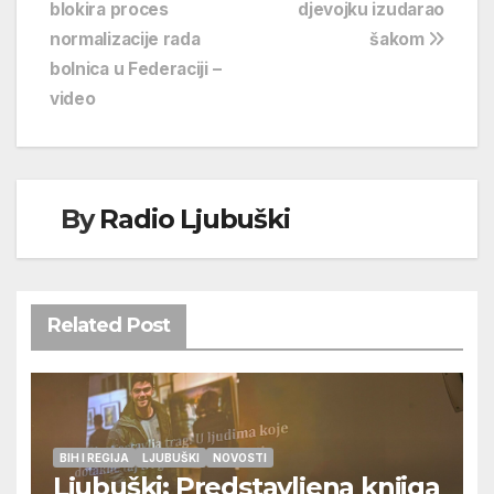
blokira proces
djevojku izudarao
objava
normalizacije rada
šakom
bolnica u Federaciji –
video
By
Radio Ljubuški
Related Post
BIH I REGIJA
LJUBUŠKI
NOVOSTI
Ljubuški: Predstavljena knjiga