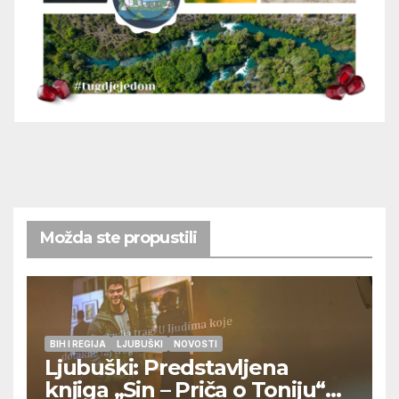
Možda ste propustili
BIH I REGIJA
LJUBUŠKI
NOVOSTI
Ljubuški: Predstavljena
knjiga „Sin – Priča o Toniju“