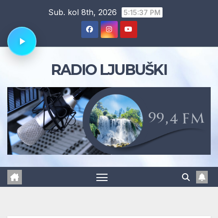
Skip
Sub. kol 8th, 2026
5:15:38 PM
to
content
RADIO LJUBUŠKI