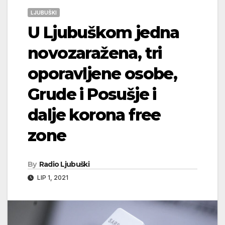
LJUBUŠKI
U Ljubuškom jedna
novozaražena, tri
oporavljene osobe,
Grude i Posušje i
dalje korona free
zone
By
Radio Ljubuški
LIP 1, 2021