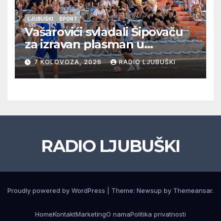
LJUBUŠKI
ŠPORT
Vašarovići svladali Šipovaču
za izravan plasman u
četvrtfinale, Grab izborio
7 KOLOVOZA, 2026
RADIO LJUBUŠKI
prolazak dalje, Klobuk ispao,
večeras počinje četvrtfinale
juniora
RADIO LJUBUŠKI
Proudly powered by WordPress
|
Theme: Newsup by
Themeansar
.
Home
Kontakt
Marketing
O nama
Politika privatnosti