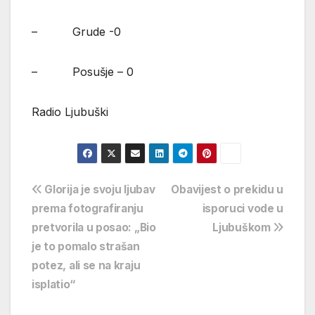
– Grude -0
– Posušje – 0
Radio Ljubuški
Navigacija
Glorija je svoju ljubav
Obavijest o prekidu u
prema fotografiranju
isporuci vode u
objava
pretvorila u posao: „Bio
Ljubuškom
je to pomalo strašan
potez, ali se na kraju
isplatio“