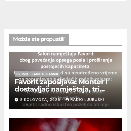
Možda ste propustili
PROMO
RADIO OGLASNIK
Favorit zapošljava: Monter i
dostavljač namještaja, tri
izvršitelja
8 KOLOVOZA, 2026
RADIO LJUBUŠKI