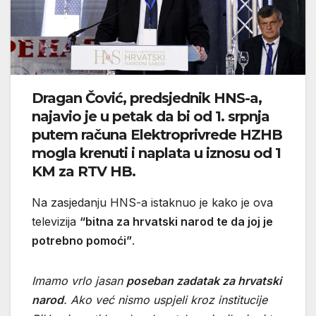
Dragan Čović, predsjednik HNS-a,
najavio je u petak da bi od 1. srpnja
putem računa Elektroprivrede HZHB
mogla krenuti i naplata u iznosu od 1
KM za RTV HB.
Na zasjedanju HNS-a istaknuo je kako je ova
televizija
“bitna za hrvatski narod te da joj je
potrebno pomoći”
.
Imamo vrlo jasan
poseban zadatak za hrvatski
narod
. Ako već nismo uspjeli kroz institucije