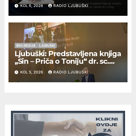
12. kolovoza u Otoku
KOL 6, 2026
RADIO LJUBUŠKI
BIH I REGIJA
LJUBUŠKI
Ljubuški: Predstavljena knjiga
„Sin – Priča o Toniju“ dr. sc.
Zdenka Hercega
KOL 5, 2026
RADIO LJUBUŠKI