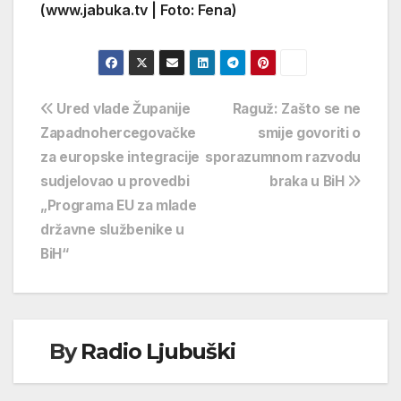
(www.jabuka.tv | Foto: Fena)
Navigacija
Ured vlade Županije
Raguž: Zašto se ne
Zapadnohercegovačke
smije govoriti o
objava
za europske integracije
sporazumnom razvodu
sudjelovao u provedbi
braka u BiH
„Programa EU za mlade
državne službenike u
BiH“
By
Radio Ljubuški