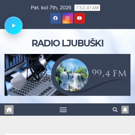
Skip
Pet. kol 7th, 2026
7:52:41 AM
to
content
RADIO LJUBUŠKI