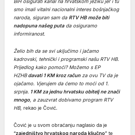
BiH osigurati kanal na hrvatskom jeziku jer i tu
smo imali vitalni nacionalni interes bošnjačkog
naroda, siguran sam da
RTV HB može biti
nadopuna našeg puta
da osiguramo
informiranost.
Želio bih da se svi uključimo i jačamo
kadrovski, tehnički i programski našu RTV HB.
Prijedlog kako pomoći? Možemo s EP
HZHB
davati 1 KM kroz račun
za ovu TV da je
ojačamo. Vjerujem da ćemo to moći od 1.
srpnja.
1 KM za jednu hrvatsku obitelj ne znači
mnogo
, a zauzvrat dobivamo program RTV
HB
, rekao je Čović.
Čović je u svom obraćanju naglasio da je
“
zajedništvo hrvatskog naroda ključno
” te