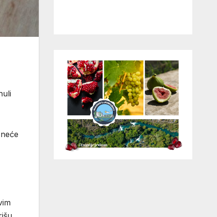
uli
 neće
vim
išu.