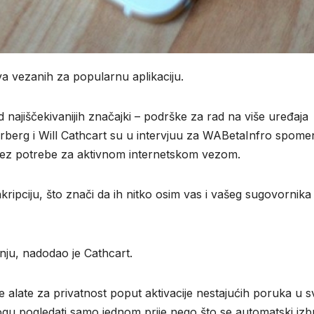
ava vezanih za popularnu aplikaciju.
najiščekivanijih značajki – podrške za rad na više uređaja
berg i Will Cathcart su u intervjuu za WABetaInfro spomen
o bez potrebe za aktivnom internetskom vezom.
ripciju, što znači da ih nitko osim vas i vašeg sugovornika
pnju, nadodao je Cathcart.
alate za privatnost poput aktivacije nestajućih poruka u s
mogu pogledati samo jednom prije nego što se automatski izbr