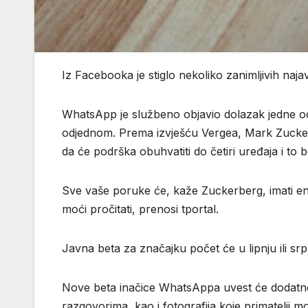
Iz Facebooka je stiglo nekoliko zanimljivih naj
WhatsApp je službeno objavio dolazak jedne od 
odjednom. Prema izvješću Vergea, Mark Zucker
da će podrška obuhvatiti do četiri uređaja i t
Sve vaše poruke će, kaže Zuckerberg, imati enk
moći pročitati, prenosi tportal.
Javna beta za značajku počet će u lipnju ili sr
Nove beta inačice WhatsAppa uvest će dodatne 
razgovorima, kao i fotografija koje primatelji 