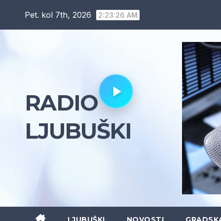
Skip
Pet. kol 7th, 2026
2:23:28 AM
to
content
RADIO
LJUBUŠKI
LJUBUŠKI
NOVOSTI
GRADSK