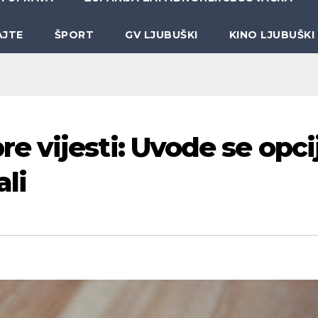
AJTE
ŠPORT
GV LJUBUŠKI
KINO LJUBUŠKI
 vijesti: Uvode se opci
li