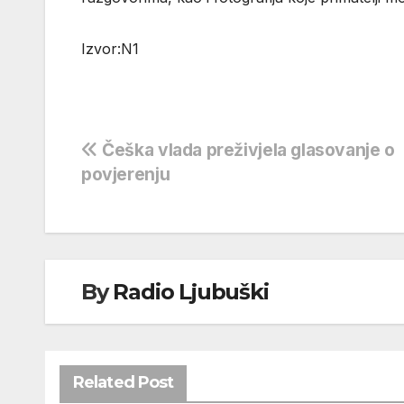
Izvor:N1
Navigacija
Češka vlada preživjela glasovanje o
povjerenju
objava
By
Radio Ljubuški
Related Post