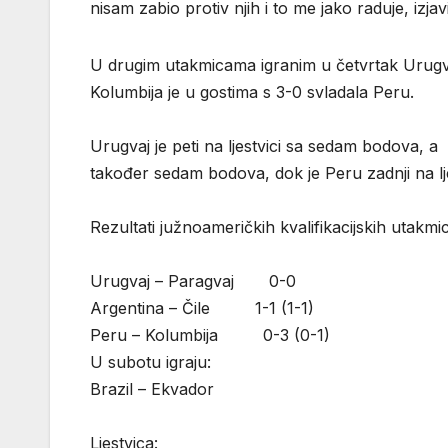
nisam zabio protiv njih i to me jako raduje, izja
U drugim utakmicama igranim u četvrtak Urugva
Kolumbija je u gostima s 3-0 svladala Peru.
Urugvaj je peti na ljestvici sa sedam bodova, a 
također sedam bodova, dok je Peru zadnji na lje
Rezultati južnoameričkih kvalifikacijskih utakmi
Urugvaj – Paragvaj 0-0
Argentina – Čile 1-1 (1-1)
Peru – Kolumbija 0-3 (0-1)
U subotu igraju:
Brazil – Ekvador
Ljestvica: