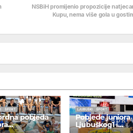
m
NSBiH promijenio propozicije natjeca
Kupu, nema više gola u gost
I
ŠPORT
LJUBUŠKI
ŠPORT
ordna pobjeda
Pobjede juniora
ora
Ljubuškog1 i
/Grabovnika
Studenaca koji ć