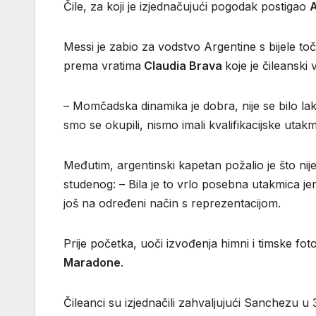
Čile, za koji je izjednačujući pogodak postigao
A
Messi je zabio za vodstvo Argentine s bijele to
prema vratima
Claudia Brava
koje je čileanski 
– Momčadska dinamika je dobra, nije se bilo la
smo se okupili, nismo imali kvalifikacijske utak
Međutim, argentinski kapetan požalio je što nije
studenog: – Bila je to vrlo posebna utakmica jer 
još na određeni način s reprezentacijom.
Prije početka, uoči izvođenja himni i timske fot
Maradone
.
Čileanci su izjednačili zahvaljujući Sanchezu u