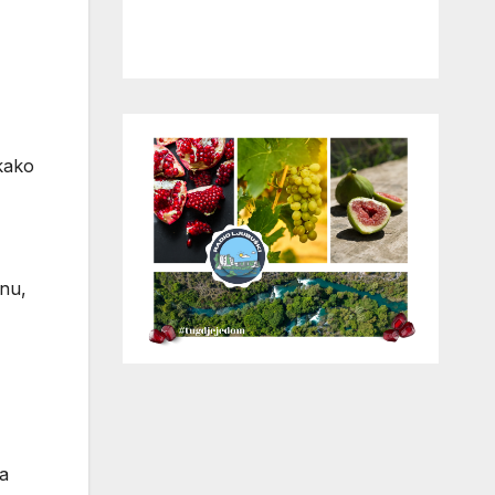
tkako
onu,
da