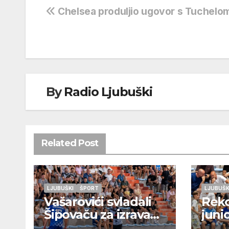
Navigacija
Chelsea produljio ugovor s Tuchelo
objava
By
Radio Ljubuški
Related Post
LJUBUŠKI
ŠPORT
LJUBUŠK
Vašarovići svladali
Rek
Šipovaču za izravan
juni
plasman u
Otok