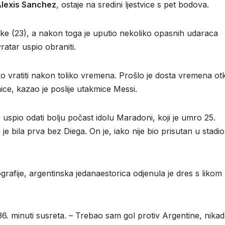
lexis Sanchez
, ostaje na sredini ljestvice s pet bodova.
čke (23), a nakon toga je uputio nekoliko opasnih udaraca
vratar uspio obraniti.
ko vratiti nakon toliko vremena. Prošlo je dosta vremena o
mice, kazao je poslije utakmice Messi.
 uspio odati bolju počast idolu Maradoni, koji je umro 25.
je bila prva bez Diega. On je, iako nije bio prisutan u stadi
ografije, argentinska jedanaestorica odjenula je dres s likom
 36. minuti susreta. – Trebao sam gol protiv Argentine, nika