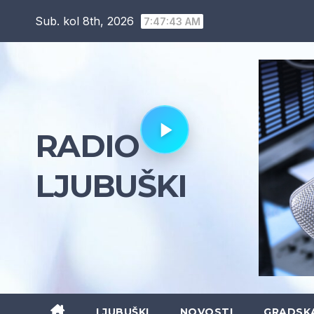
Skip
Sub. kol 8th, 2026
7:47:44 AM
to
content
RADIO
LJUBUŠKI
LJUBUŠKI
NOVOSTI
GRADSK