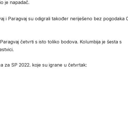
vio je napadač.
j i Paragvaj su odigrali također neriješeno bez pogodaka 0
Paragvaj četvrti s isto toliko bodova. Kolumbija je šesta s
stvici.
ca za SP 2022. koje su igrane u četvrtak: