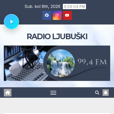
Skip
Sub. kol 8th, 2026
8:58:05 PM
to
content
RADIO LJUBUŠKI