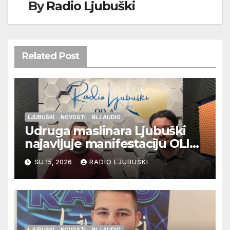
By
Radio Ljubuški
Related Post
LJUBUŠKI
NOVOSTI
RLJ AUDIO
Udruga maslinara Ljubuški
najavljuje manifestaciju OLIV-
ERA
SIJ 15, 2026
RADIO LJUBUŠKI
LJUBUŠKI
NOVOSTI
RLJ AUDIO