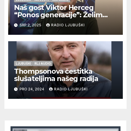
Naš gost Viktor Herceg
“Ponos generacije”: Želim
objaviti svoju zbirku pjesama!
SRP 2, 2025
RADIO LJUBUŠKI
LJUBUŠKI
RLJ AUDIO
Thompsonova čestitka
slušateljima našeg radija
PRO 24, 2024
RADIO LJUBUŠKI