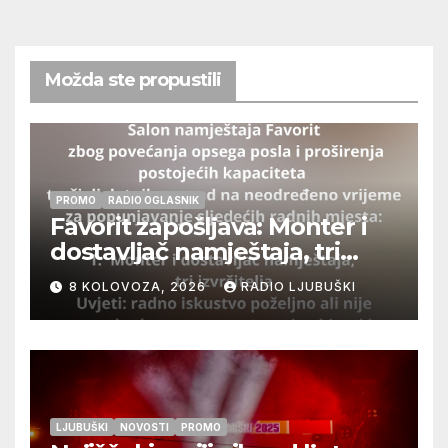
Možda ste propustili
PROMO
RADIO OGLASNIK
Favorit zapošljava: Monter i
dostavljač namještaja, tri
izvršitelja
8 KOLOVOZA, 2026
RADIO LJUBUŠKI
LJUBUŠKI
NOVOSTI
PROMO