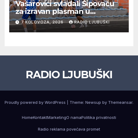
Vašarovići svladali Šipovaču
za izravan plasman u
četvrtfinale, Grab izborio
7 KOLOVOZA, 2026
RADIO LJUBUŠKI
prolazak dalje, Klobuk ispao,
večeras počinje četvrtfinale
juniora
RADIO LJUBUŠKI
Proudly powered by WordPress
|
Theme: Newsup by
Themeansar
.
Home
Kontakt
Marketing
O nama
Politika privatnosti
Radio reklama povećava promet