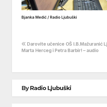
Bjanka Medić / Radio Ljubuški
Navigacija
Darovite učenice OŠ I.B.Mažuranić L
Marta Herceg i Petra Barbir! – audio
objava
By
Radio Ljubuški