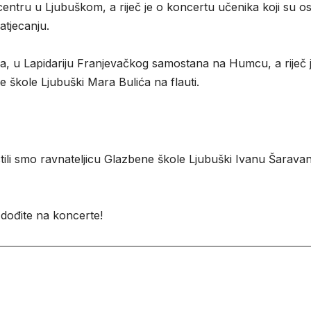
ntru u Ljubuškom, a riječ je o koncertu učenika koji su osv
tjecanju.
nja, u Lapidariju Franjevačkog samostana na Humcu, a riječ 
škole Ljubuški Mara Bulića na flauti.
li smo ravnateljicu Glazbene škole Ljubuški Ivanu Šaravan
 dođite na koncerte!