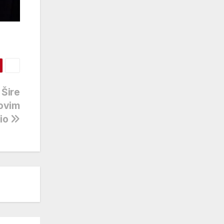
 Šire
novim
dio