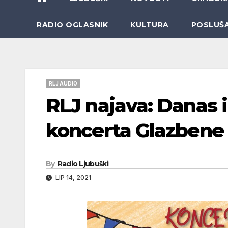
RADIO OGLASNIK
KULTURA
POSLUŠ
RLJ AUDIO
RLJ najava: Danas 
koncerta Glazbene 
By
Radio Ljubuški
LIP 14, 2021