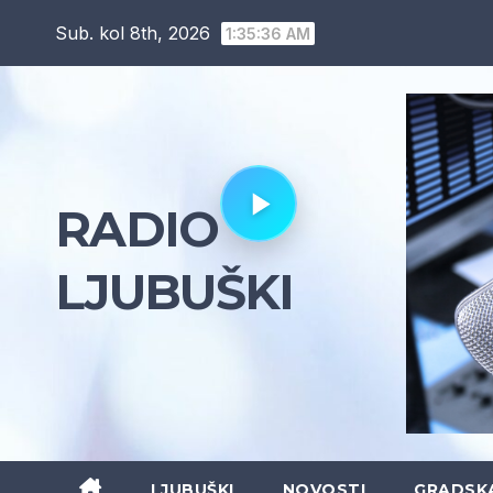
Skip
Sub. kol 8th, 2026
1:35:37 AM
to
content
RADIO
LJUBUŠKI
LJUBUŠKI
NOVOSTI
GRADSK