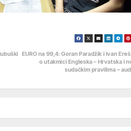
jubuški
EURO na 99,4: Goran Paradžik i Ivan Ereš
o utakmici Engleska – Hrvatska i 
sudačkim pravilima – au