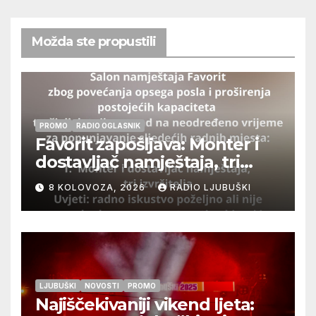
Možda ste propustili
PROMO
RADIO OGLASNIK
Favorit zapošljava: Monter i
dostavljač namještaja, tri
izvršitelja
8 KOLOVOZA, 2026
RADIO LJUBUŠKI
LJUBUŠKI
NOVOSTI
PROMO
Najiščekivaniji vikend ljeta: