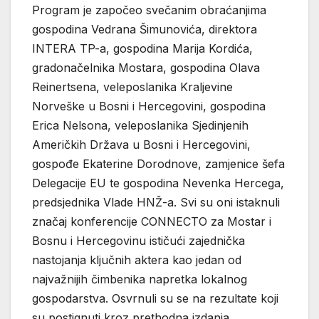
Program je započeo svečanim obraćanjima
gospodina Vedrana Šimunovića, direktora
INTERA TP-a, gospodina Marija Kordića,
gradonačelnika Mostara, gospodina Olava
Reinertsena, veleposlanika Kraljevine
Norveške u Bosni i Hercegovini, gospodina
Erica Nelsona, veleposlanika Sjedinjenih
Američkih Država u Bosni i Hercegovini,
gospođe Ekaterine Dorodnove, zamjenice šefa
Delegacije EU te gospodina Nevenka Hercega,
predsjednika Vlade HNŽ-a. Svi su oni istaknuli
značaj konferencije CONNECTO za Mostar i
Bosnu i Hercegovinu ističući zajednička
nastojanja ključnih aktera kao jedan od
najvažnijih čimbenika napretka lokalnog
gospodarstva. Osvrnuli su se na rezultate koji
su postignuti kroz prethodna izdanja