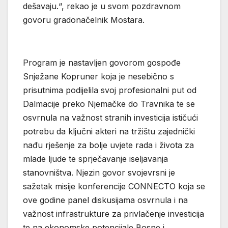
dešavaju.“, rekao je u svom pozdravnom
govoru gradonačelnik Mostara.
Program je nastavljen govorom gospođe
Snježane Kopruner koja je nesebično s
prisutnima podijelila svoj profesionalni put od
Dalmacije preko Njemačke do Travnika te se
osvrnula na važnost stranih investicija ističući
potrebu da ključni akteri na tržištu zajednički
nađu rješenje za bolje uvjete rada i života za
mlade ljude te sprječavanje iseljavanja
stanovništva. Njezin govor svojevrsni je
sažetak misije konferencije CONNECTO koja se
ove godine panel diskusijama osvrnula i na
važnost infrastrukture za privlačenje investicija
te na ekonomske potencijale Bosne i