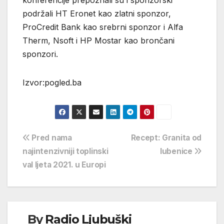
podržali HT Eronet kao zlatni sponzor,
ProCredit Bank kao srebrni sponzor i Alfa
Therm, Nsoft i HP Mostar kao brončani
sponzori.
Izvor:pogled.ba
Navigacija
Pred nama
Recept: Granita od
najintenzivniji toplinski
lubenice
objava
val ljeta 2021. u Europi
By
Radio Ljubuški