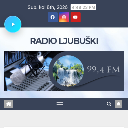
Skip
Sub. kol 8th, 2026
4:48:24 PM
to
content
RADIO LJUBUŠKI