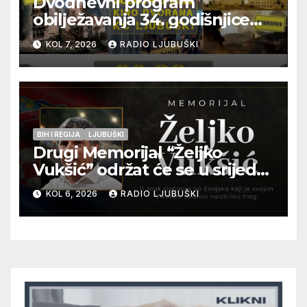
Dvodnevni program
obilježavanja 34. godišnjice
pogibije generala Blaža
KOL 7, 2026
RADIO LJUBUŠKI
Kraljevića i osmorice
pripadnika HOS-a
BIH I REGIJA
LJUBUŠKI
Drugi Memorijal “Željko
Vukšić” održat će se u srijedu
12. kolovoza u Otoku
KOL 6, 2026
RADIO LJUBUŠKI