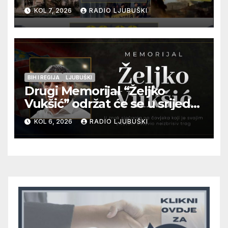
pogibije generala Blaža
KOL 7, 2026
RADIO LJUBUŠKI
Kraljevića i osmorice
pripadnika HOS-a
BIH I REGIJA
LJUBUŠKI
Drugi Memorijal “Željko
Vukšić” održat će se u srijedu
12. kolovoza u Otoku
KOL 6, 2026
RADIO LJUBUŠKI