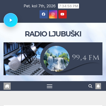
Skip
Pet. kol 7th, 2026
7:34:57 PM
to
content
RADIO LJUBUŠKI