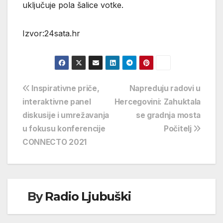
uključuje pola šalice votke.
Izvor:24sata.hr
Navigacija
Inspirativne priče,
Napreduju radovi u
interaktivne panel
Hercegovini: Zahuktala
objava
diskusije i umrežavanja
se gradnja mosta
u fokusu konferencije
Počitelj
CONNECTO 2021
By
Radio Ljubuški