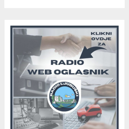
večeras počinje četvrtfinale
juniora