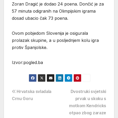
Zoran Dragić je dodao 24 poena. Dončić je za
57 minuta odigranih na Olimpijskim igrama
dosad ubacio čak 73 poena.
Ovom pobjedom Slovenija je osigurala
prolazak skupine, a u posljednjem kolu igra
protiv Španjolske.
Izvor:pogled.ba
Navigacija
Hrvatska svladala
Dvostruki svjetski
Crnu Goru
prvak u skoku s
objava
motkom Kendricks
otpao zbog zaraze