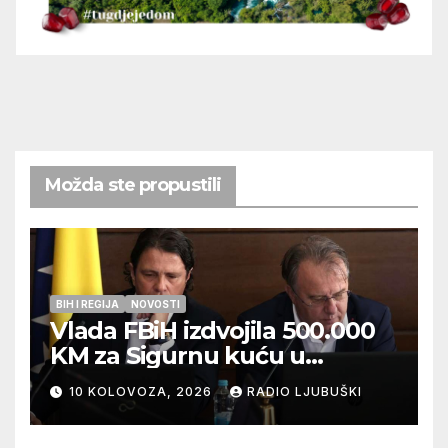
Možda ste propustili
BIH I REGIJA
NOVOSTI
Vlada FBiH izdvojila 500.000
KM za Sigurnu kuću u
Ljubuškom
10 KOLOVOZA, 2026
RADIO LJUBUŠKI