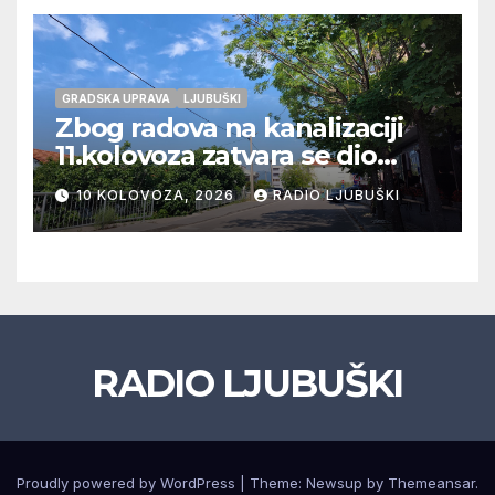
GRADSKA UPRAVA
LJUBUŠKI
Zbog radova na kanalizaciji
11.kolovoza zatvara se dio
ulice Petra Barbarića
10 KOLOVOZA, 2026
RADIO LJUBUŠKI
RADIO LJUBUŠKI
Proudly powered by WordPress
|
Theme: Newsup by
Themeansar
.