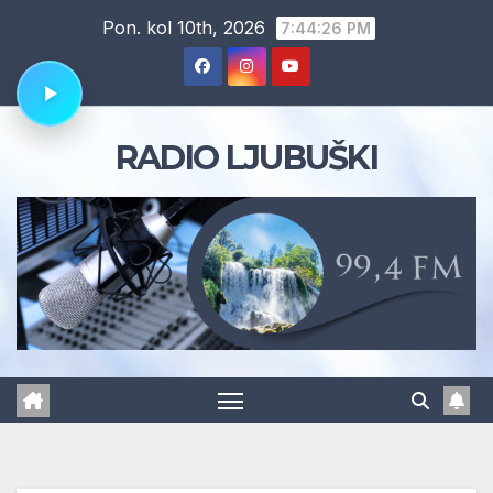
Skip
Pon. kol 10th, 2026
7:44:27 PM
to
content
RADIO LJUBUŠKI