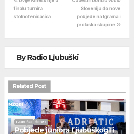
Navigacija
Dvije Kineskinje u
Čudesni Dončić vodio
finalu turnira
Sloveniju do nove
objava
stolnotenisačica
pobjede na Igrama i
prolaska skupine
By
Radio Ljubuški
Related Post
LJUBUŠKI
ŠPORT
Pobjede juniora Ljubuškog1 i