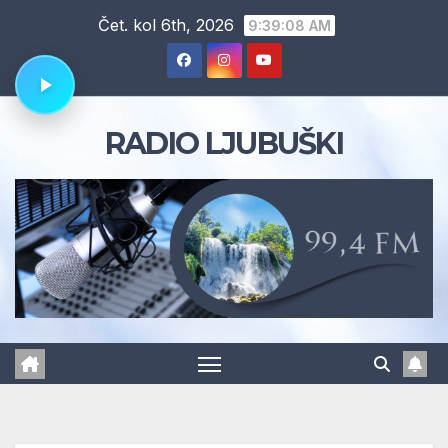
Skip
Čet. kol 6th, 2026
9:39:09 AM
to
content
RADIO LJUBUŠKI