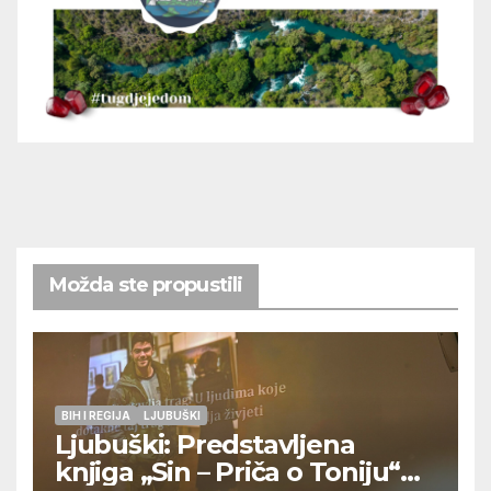
Možda ste propustili
BIH I REGIJA
LJUBUŠKI
Ljubuški: Predstavljena
knjiga „Sin – Priča o Toniju“