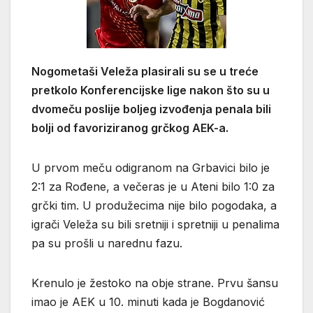
Nogometaši Veleža plasirali su se u treće
pretkolo Konferencijske lige nakon što su u
dvomeču poslije boljeg izvođenja penala bili
bolji od favoriziranog grčkog AEK-a.
U prvom meču odigranom na Grbavici bilo je
2:1 za Rođene, a večeras je u Ateni bilo 1:0 za
grčki tim. U produžecima nije bilo pogodaka, a
igrači Veleža su bili sretniji i spretniji u penalima
pa su prošli u narednu fazu.
Krenulo je žestoko na obje strane. Prvu šansu
imao je AEK u 10. minuti kada je Bogdanović