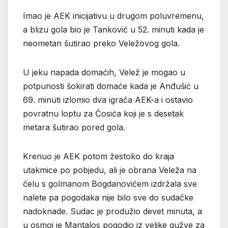
Imao je AEK inicijativu u drugom poluvremenu,
a blizu gola bio je Tanković u 52. minuti kada je
neometan šutirao preko Veležovog gola.
U jeku napada domaćih, Velež je mogao u
potpunosti šokirati domaće kada je Anđušić u
69. minuti izlomio dva igrača AEK-a i ostavio
povratnu loptu za Ćosića koji je s desetak
metara šutirao pored gola.
Krenuo je AEK potom žestoko do kraja
utakmice po pobjedu, ali je obrana Veleža na
čelu s golmanom Bogdanovićem izdržala sve
nalete pa pogodaka nije bilo sve do sudačke
nadoknade. Sudac je produžio devet minuta, a
u osmoj je Mantalos pogodio iz velike gužve za