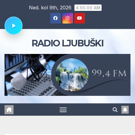
Skip
Ned. kol 9th, 2026
4:55:01 AM
to
content
RADIO LJUBUŠKI