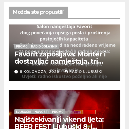
Možda ste propustili
PROMO
RADIO OGLASNIK
Favorit zapošljava: Monter i
dostavljač namještaja, tri
izvršitelja
8 KOLOVOZA, 2026
RADIO LJUBUŠKI
LJUBUŠKI
NOVOSTI
PROMO
Najiščekivaniji vikend ljeta:
BEER FEST Ljubuški 8. i