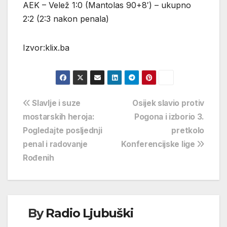
AEK – Velež 1:0 (Mantolas 90+8′) – ukupno
2:2 (2:3 nakon penala)
Izvor:klix.ba
Navigacija
Slavlje i suze
Osijek slavio protiv
mostarskih heroja:
Pogona i izborio 3.
objava
Pogledajte posljednji
pretkolo
penal i radovanje
Konferencijske lige
Rođenih
By
Radio Ljubuški