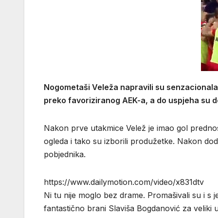
Nogometaši Veleža napravili su senzacionala
preko favoriziranog AEK-a, a do uspjeha su d
Nakon prve utakmice Velež je imao gol prednost
ogleda i tako su izborili produžetke. Nakon doda
pobjednika.
https://www.dailymotion.com/video/x831dtv
Ni tu nije moglo bez drame. Promašivali su i s j
fantastično brani Slaviša Bogdanović za veliki 