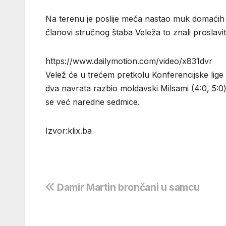
Na terenu je poslije meča nastao muk domaćih 
članovi stručnog štaba Veleža to znali proslaviti
https://www.dailymotion.com/video/x831dvr
Velež će u trećem pretkolu Konferencijske lige 
dva navrata razbio moldavski Milsami (4:0, 5:0) 
se već naredne sedmice.
Izvor:klix.ba
Navigacija
Damir Martin brončani u samcu
objava