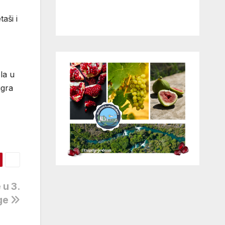
aši i
la u
igra
 u 3.
ige