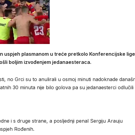
n uspjeh plasmanom u treće pretkolo Konferencijske lige
ošli boljim izvođenjem jedanaesteraca.
i, no Grci su to anulirali u osmoj minuti nadoknade današ
tnih 30 minuta nije bilo golova pa su jedanaesterci odlučili
edne i s druge strane, a posljednji penal Sergiju Arauju
uspjeh Rođenih.