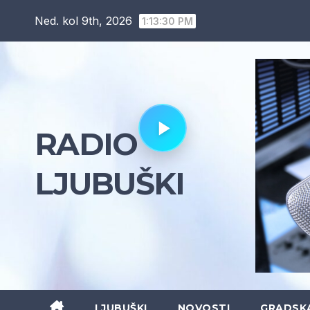
Skip
Ned. kol 9th, 2026
1:13:31 PM
to
content
RADIO
LJUBUŠKI
LJUBUŠKI
NOVOSTI
GRADSK