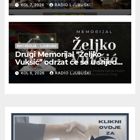
pogibije generala Blaža
KOL 7, 2026
RADIO LJUBUŠKI
Kraljevića i osmorice
pripadnika HOS-a
BIH I REGIJA
LJUBUŠKI
Drugi Memorijal “Željko
Vukšić” održat će se u srijedu
12. kolovoza u Otoku
KOL 6, 2026
RADIO LJUBUŠKI