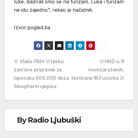
luke. Bazirali smo se na turizam. Luka i turizam
ne idu zajedno”, rekao je načelnik.
Izvor:pogled.ba
Navigacija
Vlada FBiH: U tijeku
U HNŽ-u 11
završne pripreme za
novozaraženih,
objava
isporuku 500.000 doza
testirana 163 uzorka
Sinopharm cjepiva
By
Radio Ljubuški