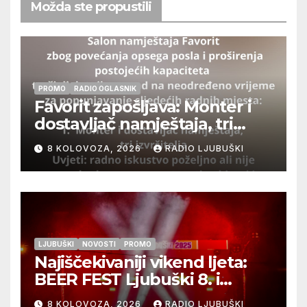
Možda ste propustili
PROMO
RADIO OGLASNIK
Favorit zapošljava: Monter i
dostavljač namještaja, tri
izvršitelja
8 KOLOVOZA, 2026
RADIO LJUBUŠKI
LJUBUŠKI
NOVOSTI
PROMO
Najiščekivaniji vikend ljeta:
BEER FEST Ljubuški 8. i
9.kolovoza
8 KOLOVOZA, 2026
RADIO LJUBUŠKI