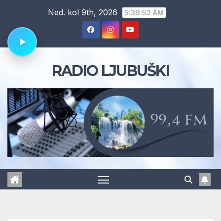
Skip
Ned. kol 9th, 2026
5:39:53 AM
to
content
RADIO LJUBUŠKI