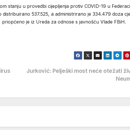
m stanju u provedbi cijepljenja protiv COVID-19 u Federacij
distribuirano 537.525, a administrirano je 334.479 doza cje
, priopćeno je iz Ureda za odnose s javnošću Vlade FBiH.
irus
Jurković: Pelješki most neće otežati ži
Neu