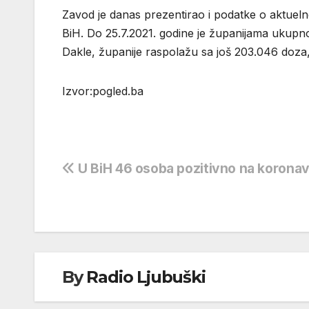
Zavod je danas prezentirao i podatke o aktuelno
BiH. Do 25.7.2021. godine je županijama ukupno 
Dakle, županije raspolažu sa još 203.046 doza
Izvor:pogled.ba
Navigacija
U BiH 46 osoba pozitivno na koronav
objava
By
Radio Ljubuški