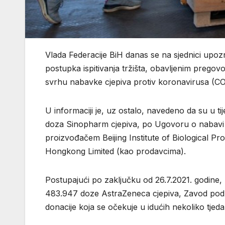
Vlada Federacije BiH danas se na sjednici upo
postupka ispitivanja tržišta, obavljenim pregov
svrhu nabavke cjepiva protiv koronavirusa (COV
U informaciji je, uz ostalo, navedeno da su u 
doza Sinopharm cjepiva, po Ugovoru o nabavi 
proizvođačem Beijing Institute of Biological P
Hongkong Limited (kao prodavcima).
Postupajući po zaključku od 26.7.2021. godine, 
483.947 doze AstraZeneca cjepiva, Zavod podu
donacije koja se očekuje u idućih nekoliko tjeda