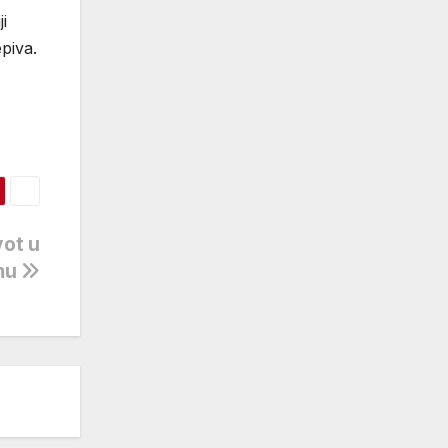
i
piva.
vot u
mu