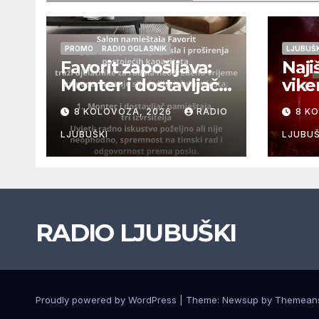
PROMO
RADIO OGLASNIK
LJUBUŠK
Favorit zapošljava:
Naji
Monter i dostavljač
vike
namještaja, tri
FEST
8 KOLOVOZA, 2026
RADIO
8 K
izvršitelja
9.ko
LJUBUŠKI
LJUBUŠ
RADIO LJUBUŠKI
Proudly powered by WordPress
|
Theme: Newsup by
Themean