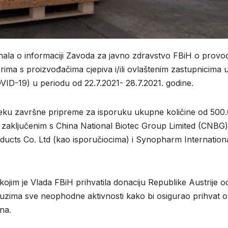
znala o informaciji Zavoda za javno zdravstvo FBiH o provo
orima s proizvođačima cjepiva i/ili ovlaštenim zastupnicima 
ID-19) u periodu od 22.7.2021- 28.7.2021. godine.
tijeku završne pripreme za isporuku ukupne količine od 500
zaključenim s China National Biotec Group Limited (CNBG)
roducts Co. Ltd (kao isporučiocima) i Synopharm Internation
kojim je Vlada FBiH prihvatila donaciju Republike Austrije o
zima sve neophodne aktivnosti kako bi osigurao prihvat 
na.