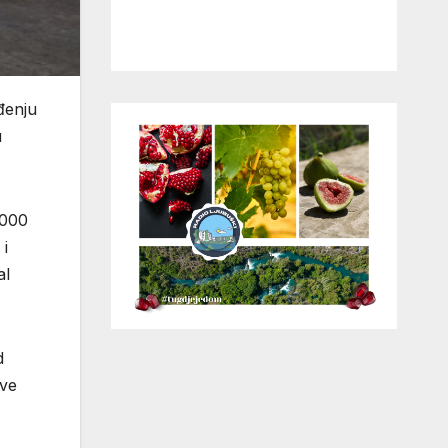
đenju
u
.000
 i
al
d
ove