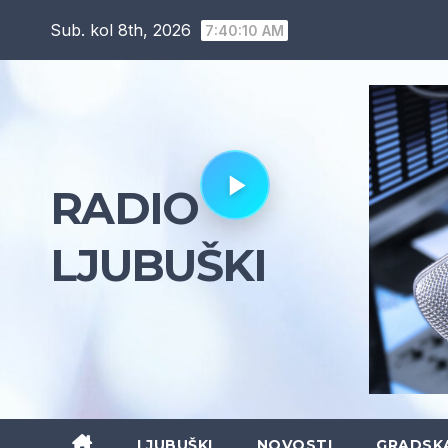
Skip
Sub. kol 8th, 2026
7:40:11 AM
to
content
RADIO
LJUBUŠKI
LJUBUŠKI
NOVOSTI
GRADSK