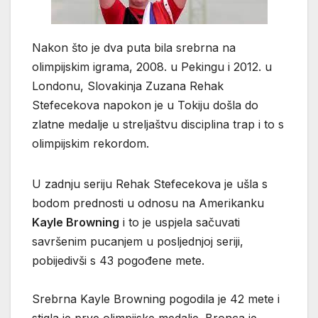
Nakon što je dva puta bila srebrna na
olimpijskim igrama, 2008. u Pekingu i 2012. u
Londonu, Slovakinja Zuzana Rehak
Stefecekova napokon je u Tokiju došla do
zlatne medalje u streljaštvu disciplina trap i to s
olimpijskim rekordom.
U zadnju seriju Rehak Stefecekova je ušla s
bodom prednosti u odnosu na Amerikanku
Kayle Browning
i to je uspjela sačuvati
savršenim pucanjem u posljednjoj seriji,
pobijedivši s 43 pogođene mete.
Srebrna Kayle Browning pogodila je 42 mete i
stigla je prve olimpijske medalje. Bronca je