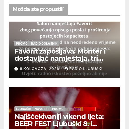
Možda ste propustili
PROMO
RADIO OGLASNIK
Favorit zapošljava: Monter i
dostavljač namještaja, tri
izvršitelja
8 KOLOVOZA, 2026
RADIO LJUBUŠKI
LJUBUŠKI
NOVOSTI
PROMO
Najiščekivaniji vikend ljeta:
BEER FEST Ljubuški 8. i