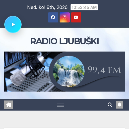
Skip
Ned. kol 9th, 2026
10:53:46 AM
to
content
RADIO LJUBUŠKI