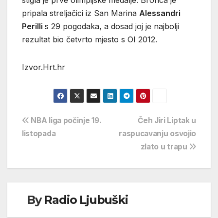
pripala streljačici iz San Marina
Alessandri
Perilli
s 29 pogodaka, a dosad joj je najbolji
rezultat bio četvrto mjesto s OI 2012.
Izvor.Hrt.hr
Navigacija
NBA liga počinje 19.
Čeh Jiri Liptak u
listopada
raspucavanju osvojio
objava
zlato u trapu
By
Radio Ljubuški