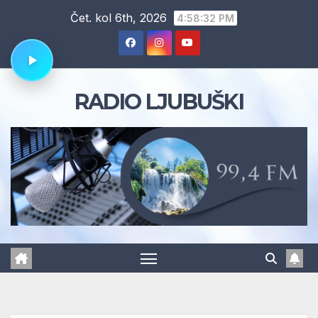
Skip
Čet. kol 6th, 2026
4:58:33 PM
to
content
RADIO LJUBUŠKI