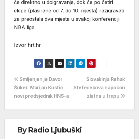
će direktno u doigravanje, dok će po četiri
ekipe (plasirane od 7. do 10. mjesta) razigravati
za preostala dva mjesta u svakoj konferenciji
NBA lige.
Izvor:hrt.hr
Navigacija
Smijenjen je Davor
Slovakinja Rehak
Šuker. Marijan Kustić
Stefecekova napokon
objava
novi predsjednik HNS-a
zlatna u trapu
By
Radio Ljubuški