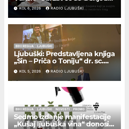
12. kolovoza u Otoku
KOL 6, 2026
RADIO LJUBUŠKI
BIH I REGIJA
LJUBUŠKI
Ljubuški: Predstavljena knjiga
„Sin – Priča o Toniju“ dr. sc.
Zdenka Hercega
KOL 5, 2026
RADIO LJUBUŠKI
BIH I REGIJA
LJUBUŠKI
NOVOSTI
PROMO
Sedmo izdanje manifestacije
„Kušaj ljubuška vina“ donosi