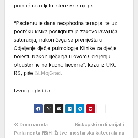
pomoć na odjelu intenzivne njege.
“Pacijentu je dana neophodna terapija, te uz
podršku kisika postignuta je zadovoljavajuća
saturacija, nakon čega se premješta u
Odjeljenje dječje pulmologije Klinike za dječje
bolesti. Nakon liječenja u ovom Odjeljenju
otpušten je na kućno liječenje”, kažu iz UKC
RS, piše
BLMojGrad.
Izvor:pogled.ba
Navigacija
Dom naroda
Biskupski ordinarijat i
Parlamenta FBiH: Žrtve
mostarska katedrala na