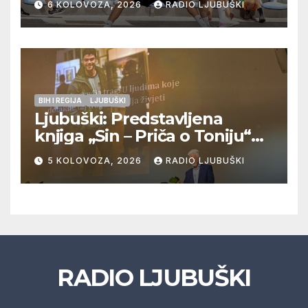
6 KOLOVOZA, 2026
RADIO LJUBUŠKI
Veljaci i Cerno/Crnopod u
doigravanju, Grljevići završili
natjecanje
BIH I REGIJA
LJUBUŠKI
Ljubuški: Predstavljena
knjiga „Sin – Priča o Toniju“
dr. sc. Zdenka Hercega
5 KOLOVOZA, 2026
RADIO LJUBUŠKI
RADIO LJUBUŠKI