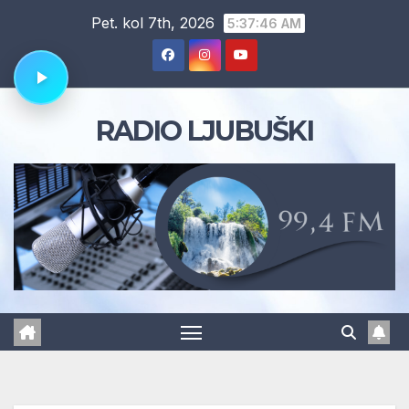
Skip
Pet. kol 7th, 2026
5:37:46 AM
to
content
RADIO LJUBUŠKI