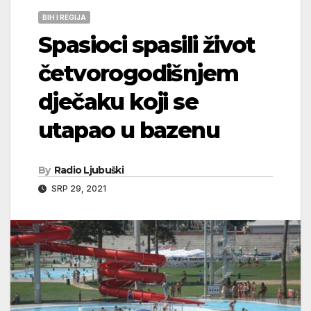
BIH I REGIJA
Spasioci spasili život
četvorogodišnjem
dječaku koji se
utapao u bazenu
By
Radio Ljubuški
SRP 29, 2021