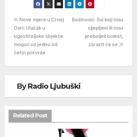
Navigacija
Nove mjere u Crnoj
Božinović: Svi koji nisu
Gori: Ulazak u
cijepljeni ili nisu
objava
ugostiteljske objekte
preboljeli bolest,
moguć uz jednu od
zarazit će se
četiri potvrde
By
Radio Ljubuški
Related Post