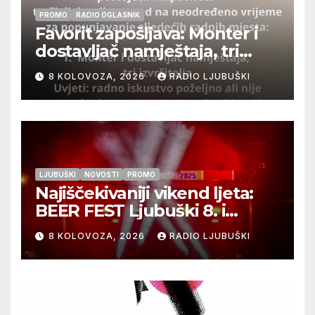
PROMO
RADIO OGLASNIK
Favorit zapošljava: Monter i
dostavljač namještaja, tri
izvršitelja
8 KOLOVOZA, 2026
RADIO LJUBUŠKI
LJUBUŠKI
NOVOSTI
PROMO
Najiščekivaniji vikend ljeta:
BEER FEST Ljubuški 8. i
9.kolovoza
8 KOLOVOZA, 2026
RADIO LJUBUŠKI