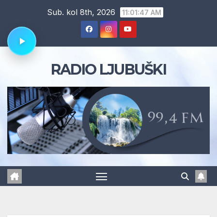
Skip
Sub. kol 8th, 2026
11:01:48 AM
to
content
RADIO LJUBUŠKI