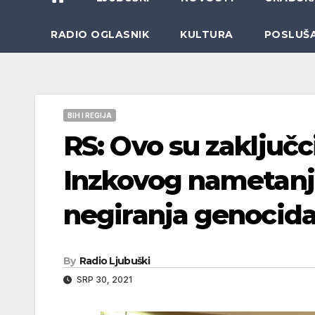
RADIO OGLASNIK
KULTURA
POSLUŠ
BIH I REGIJA
RS: Ovo su zaključ
Inzkovog nametanj
negiranja genocida
By
Radio Ljubuški
SRP 30, 2021