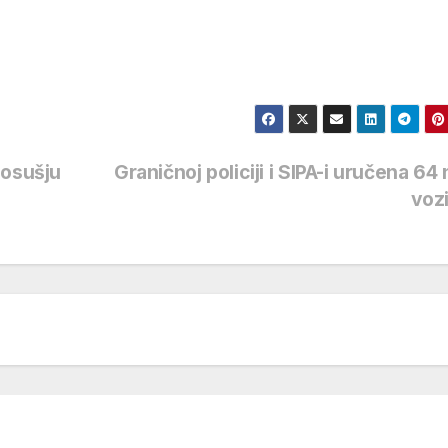
Posušju
Graničnoj policiji i SIPA-i uručena 64
voz