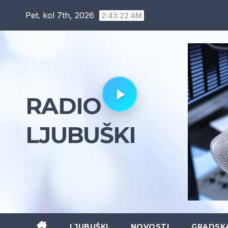
Skip
Pet. kol 7th, 2026
2:43:23 AM
to
content
RADIO
LJUBUŠKI
LJUBUŠKI
NOVOSTI
GRADSK