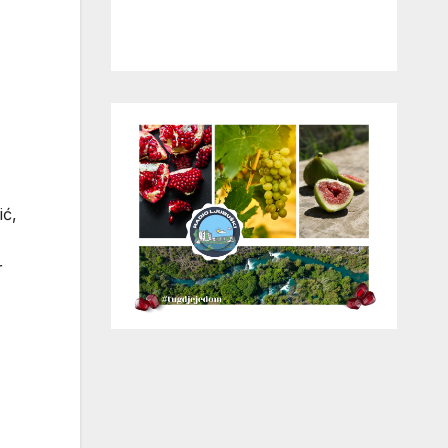
ić,
r