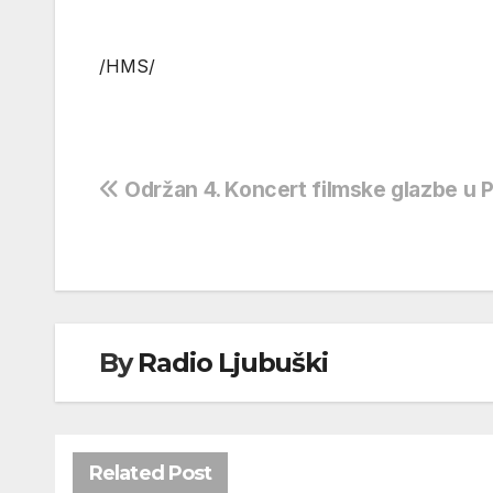
/HMS/
Navigacija
Održan 4. Koncert filmske glazbe u 
objava
By
Radio Ljubuški
Related Post