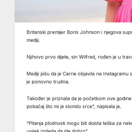
Britanski premijer Boris Johnson i njegova supr
mediji.
Njihovo prvo dijete, sin Wilfred, rođen je u tra
Mediji pišu da je Carrie objavila na Instagramu 
je ponovno trudna.
Također je priznala da je početkom ove godine
pobačaj što mi je slomilo srce”, napisala je.
“Pitanja plodnosti mogu biti doista teška za 
uvijek izgleda da ide dobro”,