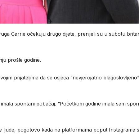
uga Carrie očekuju drugo dijete, prenijeli su u subotu brita
vnju prošle godine.
svojim prijateljima da se osjeća “nevjerojatno blagoslovljeno”
 imala spontani pobačaj. “Početkom godine imala sam spon
neke ljude, pogotovo kada na platformama poput Instagrama 