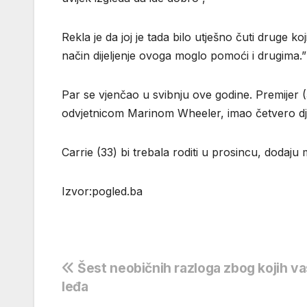
Rekla je da joj je tada bilo utješno čuti druge ko
način dijeljenje ovoga moglo pomoći i drugima.”
Par se vjenčao u svibnju ove godine. Premijer 
odvjetnicom Marinom Wheeler, imao četvero dj
Carrie (33) bi trebala roditi u prosincu, dodaju m
Izvor:pogled.ba
Navigacija
Šest neobičnih razloga zbog kojih va
leđa
objava