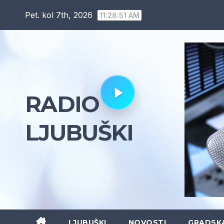
Skip
Pet. kol 7th, 2026
11:28:52 AM
to
content
RADIO
LJUBUŠKI
LJUBUŠKI
NOVOSTI
GRADSK