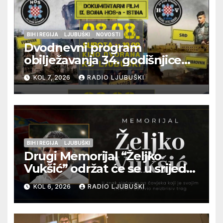
BIH I REGIJA
LJUBUŠKI
NOVOSTI
Dvodnevni program
obilježavanja 34. godišnjice
pogibije generala Blaža
KOL 7, 2026
RADIO LJUBUŠKI
Kraljevića i osmorice
pripadnika HOS-a
BIH I REGIJA
LJUBUŠKI
Drugi Memorijal “Željko
Vukšić” održat će se u srijedu
12. kolovoza u Otoku
KOL 6, 2026
RADIO LJUBUŠKI