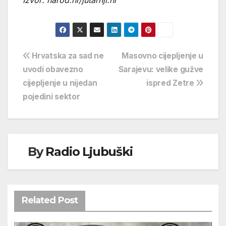
Navigacija
Hrvatska za sad ne
Masovno cijepljenje u
uvodi obavezno
Sarajevu: velike gužve
objava
cijepljenje u nijedan
ispred Zetre
pojedini sektor
By
Radio Ljubuški
Related Post