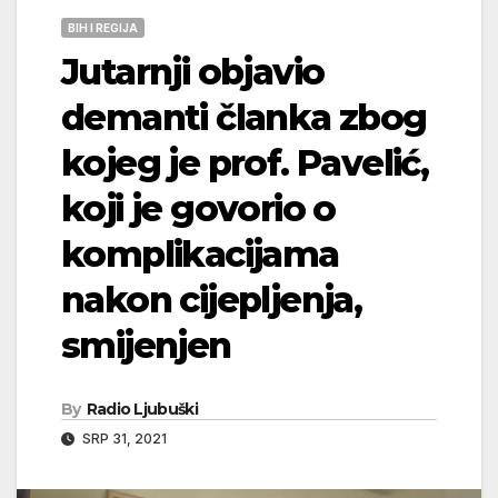
BIH I REGIJA
Jutarnji objavio
demanti članka zbog
kojeg je prof. Pavelić,
koji je govorio o
komplikacijama
nakon cijepljenja,
smijenjen
By
Radio Ljubuški
SRP 31, 2021