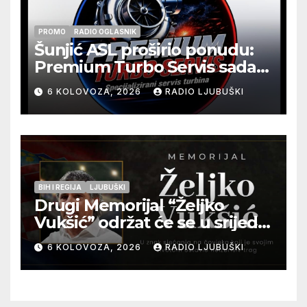
PROMO
RADIO OGLASNIK
Šunjić ASL proširio ponudu:
Premium Turbo Servis sada
na jednoj adresi u Ljubuškom
6 KOLOVOZA, 2026
RADIO LJUBUŠKI
BIH I REGIJA
LJUBUŠKI
Drugi Memorijal “Željko
Vukšić” održat će se u srijedu
12. kolovoza u Otoku
6 KOLOVOZA, 2026
RADIO LJUBUŠKI