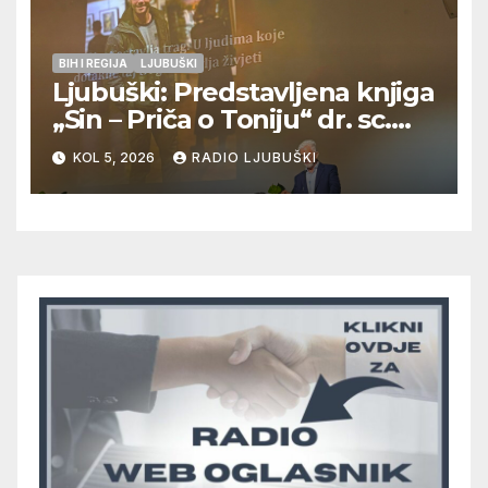
BIH I REGIJA
LJUBUŠKI
Ljubuški: Predstavljena knjiga
„Sin – Priča o Toniju“ dr. sc.
Zdenka Hercega
KOL 5, 2026
RADIO LJUBUŠKI