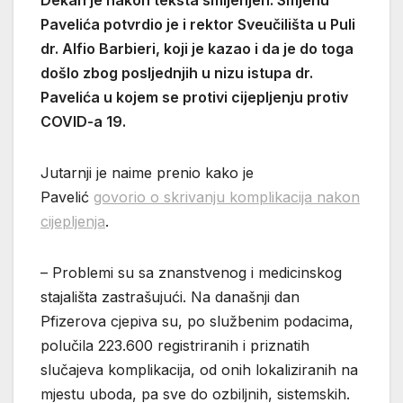
Pavelića potvrdio je i rektor Sveučilišta u Puli
dr. Alfio Barbieri, koji je kazao i da je do toga
došlo zbog posljednjih u nizu istupa dr.
Pavelića u kojem se protivi cijepljenju protiv
COVID-a 19.
Jutarnji je naime prenio kako je
Pavelić
govorio o skrivanju komplikacija nakon
cijepljenja
.
– Problemi su sa znanstvenog i medicinskog
stajališta zastrašujući. Na današnji dan
Pfizerova cjepiva su, po službenim podacima,
polučila 223.600 registriranih i priznatih
slučajeva komplikacija, od onih lokaliziranih na
mjestu uboda, pa sve do ozbiljnih, sistemskih.