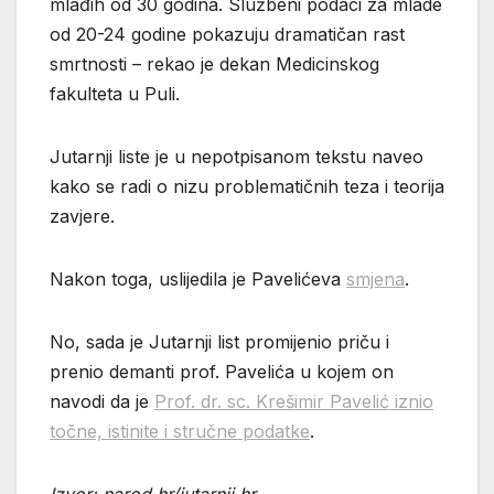
mlađih od 30 godina. Službeni podaci za mlade
od 20-24 godine pokazuju dramatičan rast
smrtnosti – rekao je dekan Medicinskog
fakulteta u Puli.
Jutarnji liste je u nepotpisanom tekstu naveo
kako se radi o nizu problematičnih teza i teorija
zavjere.
Nakon toga, uslijedila je Pavelićeva
smjena
.
No, sada je Jutarnji list promijenio priču i
prenio demanti prof. Pavelića u kojem on
navodi da je
Prof. dr. sc. Krešimir Pavelić iznio
točne, istinite i stručne podatke
.
Izvor: narod.hr/jutarnji.hr