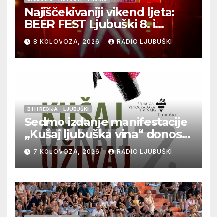
Najiščekivaniji vikend ljeta:
BEER FEST Ljubuški 8. i
9.kolovoza
8 KOLOVOZA, 2026
RADIO LJUBUŠKI
BIH I REGIJA
LJUBUŠKI
Sedmo izdanje manifestacije
„Kušaj ljubuška vina“ donosi
vrhunska vina, gastronomiju i
7 KOLOVOZA, 2026
RADIO LJUBUŠKI
glazbu