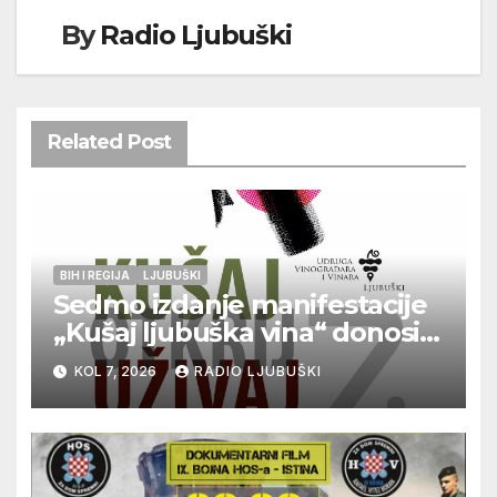
By
Radio Ljubuški
Related Post
BIH I REGIJA
LJUBUŠKI
Sedmo izdanje manifestacije
„Kušaj ljubuška vina“ donosi
vrhunska vina, gastronomiju i
KOL 7, 2026
RADIO LJUBUŠKI
glazbu