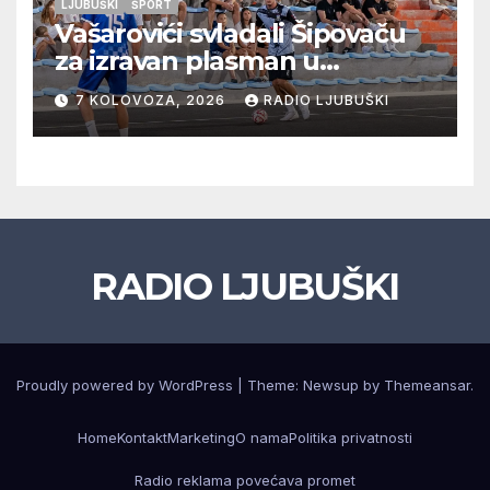
LJUBUŠKI
ŠPORT
Vašarovići svladali Šipovaču
za izravan plasman u
četvrtfinale, Grab izborio
7 KOLOVOZA, 2026
RADIO LJUBUŠKI
prolazak dalje, Klobuk ispao,
večeras počinje četvrtfinale
juniora
RADIO LJUBUŠKI
Proudly powered by WordPress
|
Theme: Newsup by
Themeansar
.
Home
Kontakt
Marketing
O nama
Politika privatnosti
Radio reklama povećava promet