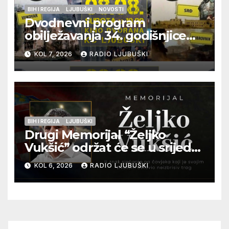
BIH I REGIJA
LJUBUŠKI
NOVOSTI
Dvodnevni program
obilježavanja 34. godišnjice
pogibije generala Blaža
KOL 7, 2026
RADIO LJUBUŠKI
Kraljevića i osmorice
pripadnika HOS-a
BIH I REGIJA
LJUBUŠKI
Drugi Memorijal “Željko
Vukšić” održat će se u srijedu
12. kolovoza u Otoku
KOL 6, 2026
RADIO LJUBUŠKI