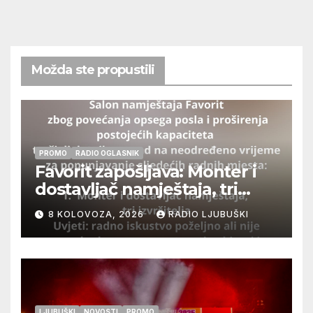
Možda ste propustili
PROMO
RADIO OGLASNIK
Favorit zapošljava: Monter i
dostavljač namještaja, tri
izvršitelja
8 KOLOVOZA, 2026
RADIO LJUBUŠKI
LJUBUŠKI
NOVOSTI
PROMO