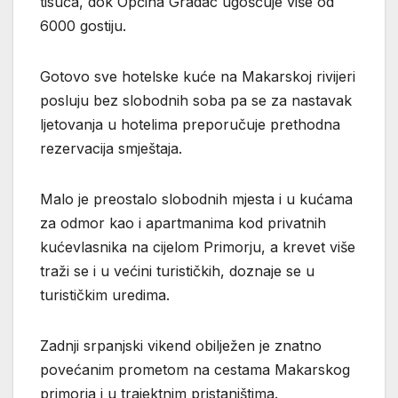
tisuća, dok Općina Gradac ugošćuje više od
6000 gostiju.
Gotovo sve hotelske kuće na Makarskoj rivijeri
posluju bez slobodnih soba pa se za nastavak
ljetovanja u hotelima preporučuje prethodna
rezervacija smještaja.
Malo je preostalo slobodnih mjesta i u kućama
za odmor kao i apartmanima kod privatnih
kućevlasnika na cijelom Primorju, a krevet više
traži se i u većini turističkih, doznaje se u
turističkim uredima.
Zadnji srpanjski vikend obilježen je znatno
povećanim prometom na cestama Makarskog
primorja i u trajektnim pristaništima.