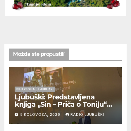
Možda ste propustili
BIH I REGIJA
LJUBUŠKI
Ljubuški: Predstavljena
knjiga „Sin – Priča o Toniju“
dr. sc. Zdenka Hercega
5 KOLOVOZA, 2026
RADIO LJUBUŠKI