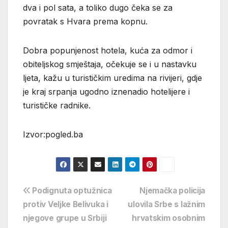
dva i pol sata, a toliko dugo čeka se za
povratak s Hvara prema kopnu.
Dobra popunjenost hotela, kuća za odmor i
obiteljskog smještaja, očekuje se i u nastavku
ljeta, kažu u turističkim uredima na rivijeri, gdje
je kraj srpanja ugodno iznenadio hotelijere i
turističke radnike.
Izvor:pogled.ba
Navigacija
Podignuta optužnica
Njemačka policija
protiv Veljke Belivuka i
ulovila Srbe s lažnim
objava
njegove grupe u Srbiji
hrvatskim osobnim