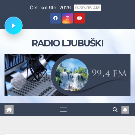
Skip
Čet. kol 6th, 2026
9:39:05 AM
to
content
RADIO LJUBUŠKI