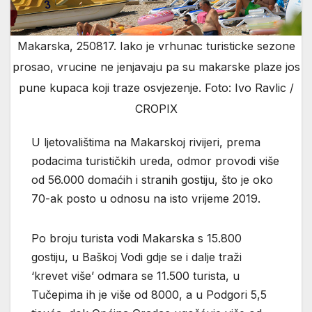
Makarska, 250817. Iako je vrhunac turisticke sezone
prosao, vrucine ne jenjavaju pa su makarske plaze jos
pune kupaca koji traze osvjezenje. Foto: Ivo Ravlic /
CROPIX
U ljetovalištima na Makarskoj rivijeri, prema
podacima turističkih ureda, odmor provodi više
od 56.000 domaćih i stranih gostiju, što je oko
70-ak posto u odnosu na isto vrijeme 2019.
Po broju turista vodi Makarska s 15.800
gostiju, u Baškoj Vodi gdje se i dalje traži
‘krevet više’ odmara se 11.500 turista, u
Tučepima ih je više od 8000, a u Podgori 5,5