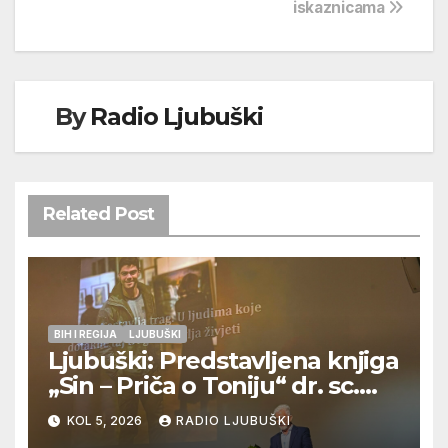
iskaznicama
By
Radio Ljubuški
Related Post
BIH I REGIJA
LJUBUŠKI
Ljubuški: Predstavljena knjiga
„Sin – Priča o Toniju“ dr. sc.
Zdenka Hercega
KOL 5, 2026
RADIO LJUBUŠKI