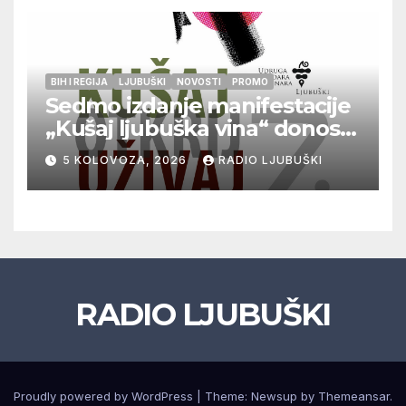
BIH I REGIJA
LJUBUŠKI
NOVOSTI
PROMO
Sedmo izdanje manifestacije
„Kušaj ljubuška vina“ donosi
vrhunska vina, gastronomiju i
5 KOLOVOZA, 2026
RADIO LJUBUŠKI
glazbu
RADIO LJUBUŠKI
Proudly powered by WordPress
|
Theme: Newsup by
Themeansar
.