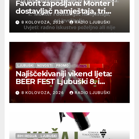
Favorit zapošljava: Monter i
dostavljač namještaja, tri
izvršitelja
8 KOLOVOZA, 2026
RADIO LJUBUŠKI
LJUBUŠKI
NOVOSTI
PROMO
Najiščekivaniji vikend ljeta:
BEER FEST Ljubuški 8. i
9.kolovoza
8 KOLOVOZA, 2026
RADIO LJUBUŠKI
BIH I REGIJA
LJUBUŠKI