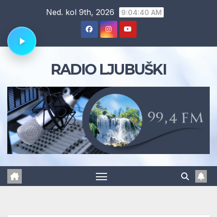
Skip
Ned. kol 9th, 2026
9:04:40 AM
to
content
RADIO LJUBUŠKI