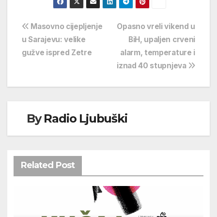
Navigacija
Masovno cijepljenje
Opasno vreli vikend u
u Sarajevu: velike
BiH, upaljen crveni
objava
gužve ispred Zetre
alarm, temperature i
iznad 40 stupnjeva
By
Radio Ljubuški
Related Post