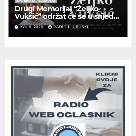
BIH I REGIJA
LJUBUŠKI
Drugi Memorijal “Željko
Vukšić” održat će se u srijedu
12. kolovoza u Otoku
KOL 6, 2026
RADIO LJUBUŠKI