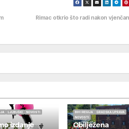
im
Rimac otkrio što radi nakon vjenča
IJA
LJUBUŠKI
NOVOSTI
BIH I REGIJA
GRADSKA UPRAVA
NOVOSTI
o izdanje
Obilježena