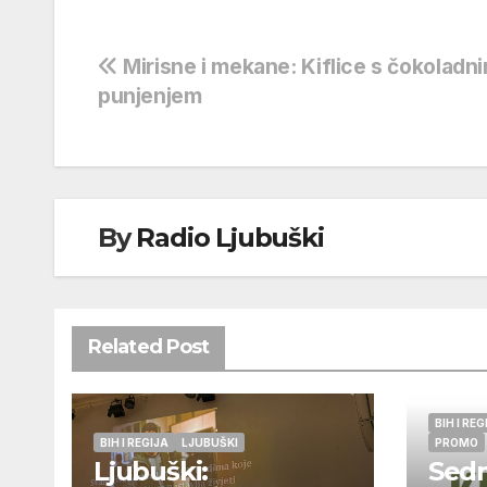
Navigacija
Mirisne i mekane: Kiflice s čokoladn
punjenjem
objava
By
Radio Ljubuški
Related Post
BIH I REG
BIH I REGIJA
LJUBUŠKI
PROMO
Ljubuški:
Sedm