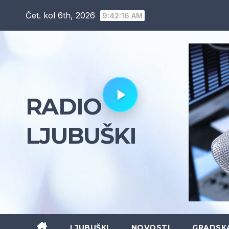
Skip
Čet. kol 6th, 2026
9:42:17 AM
to
content
RADIO
LJUBUŠKI
LJUBUŠKI
NOVOSTI
GRADSK