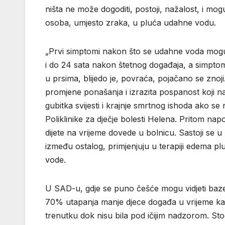
ništa ne može dogoditi, postoji, nažalost, i mog
osoba, umjesto zraka, u pluća udahne vodu.
„Prvi simptomi nakon što se udahne voda mogu bit
i do 24 sata nakon štetnog događaja, a simptomi
u prsima, blijedo je, povraća, pojačano se znoji.
promjene ponašanja i izrazita pospanost koji n
gubitka svijesti i krajnje smrtnog ishoda ako se n
Poliklinike za dječje bolesti Helena. Pritom nap
dijete na vrijeme dovede u bolnicu. Sastoji se u p
između ostalog, primjenjuju u terapiji edema pl
vode.
U SAD-u, gdje se puno češće mogu vidjeti bazeni
70% utapanja manje djece događa u vrijeme kada
trenutku dok nisu bila pod ičijim nadzorom. Sto