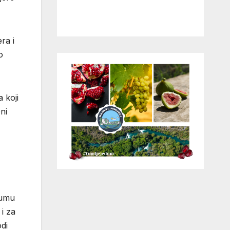
ra i
o
 koji
ni
 umu
 i za
odi