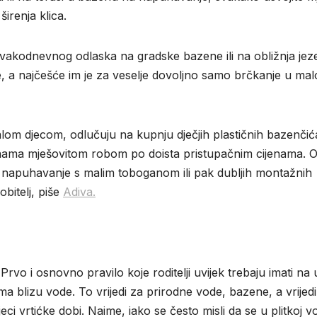
irenja klica.
kodnevnog odlaska na gradske bazene ili na obližnja jeze
e, a najčešće im je za veselje dovoljno samo brčkanje u mal
om djecom, odlučuju na kupnju dječjih plastičnih bazenčića
inama mješovitom robom po doista pristupačnim cijenama. O
 napuhavanje s malim toboganom ili pak dubljih montažnih
bitelj, piše
Adiva.
Prvo i osnovno pravilo koje roditelji uvijek trebaju imati na
ama blizu vode. To vrijedi za prirodne vode, bazene, a vrijedi
eci vrtićke dobi. Naime, iako se često misli da se u plitkoj v