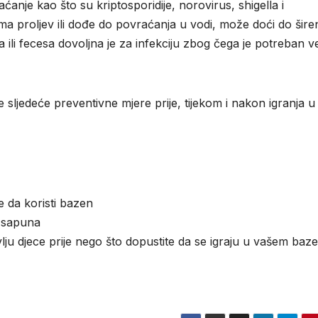
anje kao što su kriptosporidije, norovirus, shigella i
ima proljev ili dođe do povraćanja u vodi, može doći do šire
ili fecesa dovoljna je za infekciju zbog čega je potreban ve
 sljedeće preventivne mjere prije, tijekom i nakon igranja u
e da koristi bazen
e sapuna
avlju djece prije nego što dopustite da se igraju u vašem baz