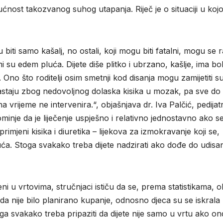
ućnost takozvanog suhog utapanja. Riječ je o situaciji u kojo
i samo kašalj, no ostali, koji mogu biti fatalni, mogu se ra
 su edem pluća. Dijete diše plitko i ubrzano, kašlje, ima bo
 Ono što roditelji osim smetnji kod disanja mogu zamijetiti s
astaju zbog nedovoljnog dolaska kisika u mozak, pa sve do
a vrijeme ne intervenira.“, objašnjava dr. Iva Palčić, pedijat
ominje da je liječenje uspješno i relativno jednostavno ako s
rimjeni kisika i diuretika – lijekova za izmokravanje koji se,
uća. Stoga svakako treba dijete nadzirati ako dođe do udisa
 u vrtovima, stručnjaci ističu da se, prema statistikama, 
 nije bilo planirano kupanje, odnosno djeca su se iskrala
ga svakako treba pripaziti da dijete nije samo u vrtu ako on