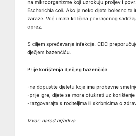
na mikroorganizme koji uzrokuju proljev i povrać
Escherichia coli. Ako je neko dijete bolesno te 
zaraze. Već i mala količina povraćenog sadržaja 
oprez.
S ciljem sprečavanja infekcija, CDC preporučuje
dječjem bazenčiću.
Prije korištenja dječjeg bazenčića
-ne dopustite djetetu koje ima probavne smetnj
-prije igre, dijete se mora otuširati uz korištenj
-razgovarajte s roditeljima ili skrbnicima o zdr
Izvor: narod.hr/adiva