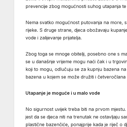
prevencije zbog mogućnosti suhog utapanja te š
Nema svatko mogućnost putovanja na more, sva
rijeke. S druge strane, djeca obožavaju kupanj
vode i zalijevanje prijatelja.
Zbog toga se mnoge obitelji, posebno one s mal
se u današnje vrijeme mogu naći čak i u trgov
koji to mogu, odlučuju se za kupnju bazena na
bazena u kojem se može družiti i četveročlana o
Utapanje je moguće i u malo vode
No sigurnost uvijek treba biti na prvom mjestu. 
jest da se djeca niti na trenutak ne ostavljaju s
plastične bazenčiće, ponajprije kada je riječ o dj