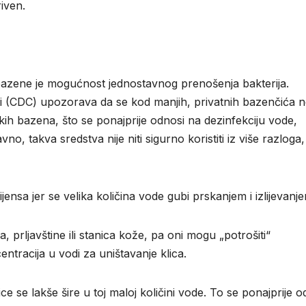
riven.
bazene je mogućnost jednostavnog prenošenja bakterija.
ti (CDC) upozorava da se kod manjih, privatnih bazenčića 
likih bazena, što se ponajprije odnosi na dezinfekciju vode,
, takva sredstva nije niti sigurno koristiti iz više razloga,
jensa jer se velika količina vode gubi prskanjem i izlijevanj
, prljavštine ili stanica kože, pa oni mogu „potrošiti“
ntracija u vodi za uništavanje klica.
ce se lakše šire u toj maloj količini vode. To se ponajprije o