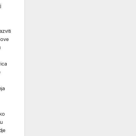
j
zviti
love
u
rica
e
nja
oko
 u
dje