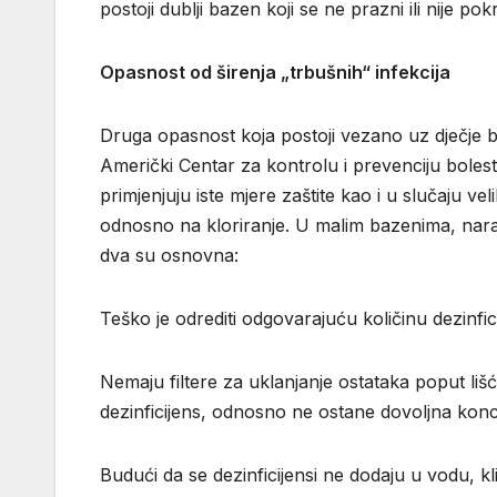
postoji dublji bazen koji se ne prazni ili nije pok
Opasnost od širenja „trbušnih“ infekcija
Druga opasnost koja postoji vezano uz dječje 
Američki Centar za kontrolu i prevenciju boles
primjenjuju iste mjere zaštite kao i u slučaju ve
odnosno na kloriranje. U malim bazenima, naravno
dva su osnovna:
Teško je odrediti odgovarajuću količinu dezinfici
Nemaju filtere za uklanjanje ostataka poput lišća
dezinficijens, odnosno ne ostane dovoljna konce
Budući da se dezinficijensi ne dodaju u vodu, kli