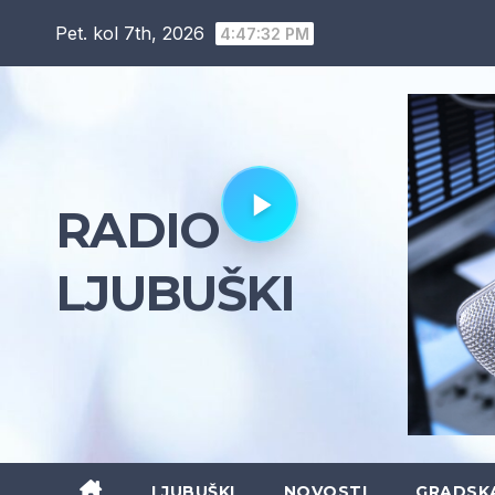
Skip
Pet. kol 7th, 2026
4:47:33 PM
to
content
RADIO
LJUBUŠKI
LJUBUŠKI
NOVOSTI
GRADSK