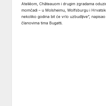
Ateliêom, Châteauom i drugim zgradama oduzima d
momčadi – u Molsheimu, Wolfsburgu i Hrvatskoj
nekoliko godina bit će vrlo uzbudljive”, napisao
članovima tima Bugatti.