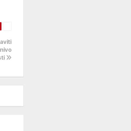
aviti
 nivo
sti