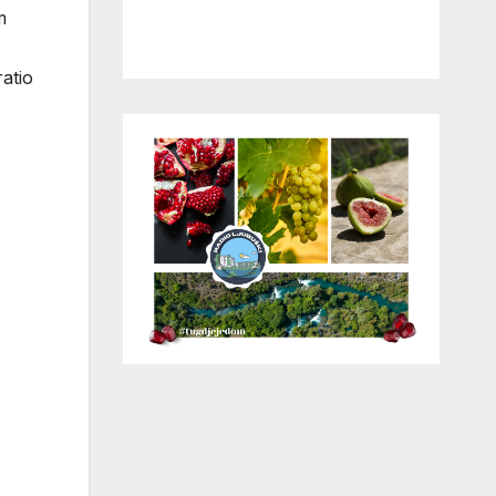
m
ratio