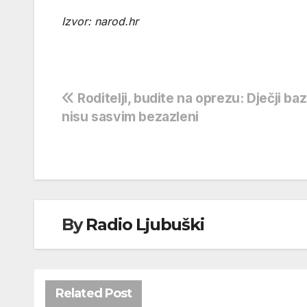
Izvor: narod.hr
Navigacija
Roditelji, budite na oprezu: Dječji ba
nisu sasvim bezazleni
objava
By
Radio Ljubuški
Related Post