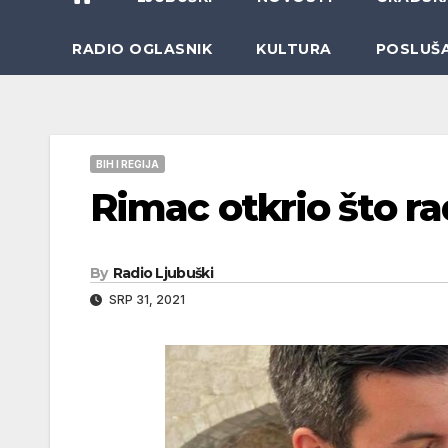
RADIO OGLASNIK
KULTURA
POSLUŠ
BIH I REGIJA
Rimac otkrio što r
By
Radio Ljubuški
SRP 31, 2021