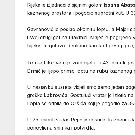
Rijeka je izjednačila sjajnim golom
Issaha Abas
kaznenog prostora i pogodio suprotni kut. U 33
Gavranović je poslao okomitu loptu, a Majer sj
i svoj drugi gol na utakmici. Majer je pogriješi
Rijeke, te gotovo identično kao kod prvog gola
To nije bilo sve u prvom dijelu, u 43. minuti g
Drmić je lijepo primio loptu na rubu kaznenog 
U nastavku susreta vidjeli smo samo jedan pogo
greške
Labrovića
. Gostujući vratar je izletio 
Lopta se odbila do
Oršića
koji je pogodio za 3-3
U 75. minuti sudac
Pejin
je dosudio kazneni ud
ponovljena snimka i potvrdila.