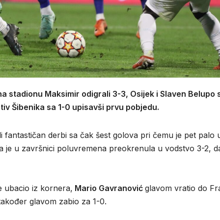
na stadionu Maksimir odigrali 3-3, Osijek i Slaven Belupo 
otiv Šibenika sa 1-0 upisavši prvu pobjedu.
i fantastičan derbi sa čak šest golova pri čemu je pet palo 
jeka je u završnici poluvremena preokrenula u vodstvo 3-2, d
e ubacio iz kornera,
Mario Gavranović
glavom vratio do Fr
 također glavom zabio za 1-0.