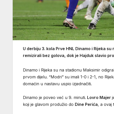
U derbiju 3. kola Prve HNL Dinamo i Rijeka su 
remizirali bez golova, dok je Hajduk slavio pr
Dinamo i Rijeka su na stadionu Maksimir odigral
prvom dijelu. “Modri” su imali 1-0 i 2-1, no Ri
domaćin u nastavu uspio izjednačiti.
Dinamo je poveo već u 9. minuti.
Lovro Majer
j
koji je glavom produžio do
Dine Perića
, a ovaj