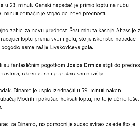
sa
u 23. minuti. Ganski napadač je primio loptu na rubu
. minuti domaćin je stigao do nove prednosti.
ajno zabio za novu prednost. Šest minuta kasnije Abass je 
o vračajući loptu prema svom golu, što je iskoristio napadač
, pogodio same rašlje Livakovićeva gola.
osti su fantastičnim pogotkom
Josipa Drmića
stigli do prednos
prostora, okrenuo se i pogodaio same rašlje.
dak. Dinamo je uspio izjednačiti u 59. minuti nakon
na ubačaj Modrih i pokušao boksati loptu, no to je učnio loše.
.
arac za Dinamo, no pomoćni je sudac svirao zaleđe što je