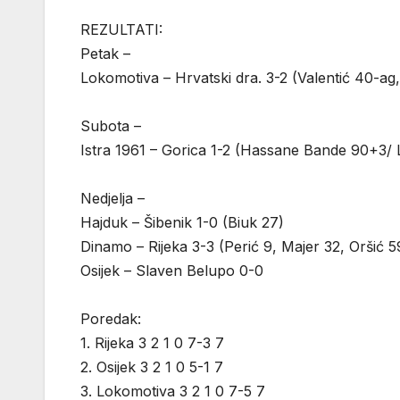
REZULTATI:
Petak –
Lokomotiva – Hrvatski dra. 3-2 (Valentić 40-ag
Subota –
Istra 1961 – Gorica 1-2 (Hassane Bande 90+3/ 
Nedjelja –
Hajduk – Šibenik 1-0 (Biuk 27)
Dinamo – Rijeka 3-3 (Perić 9, Majer 32, Oršić 
Osijek – Slaven Belupo 0-0
Poredak:
1. Rijeka 3 2 1 0 7-3 7
2. Osijek 3 2 1 0 5-1 7
3. Lokomotiva 3 2 1 0 7-5 7