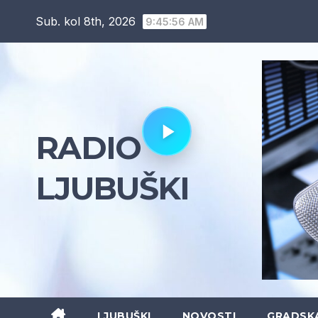
Skip
Sub. kol 8th, 2026
9:45:58 AM
to
content
RADIO
LJUBUŠKI
LJUBUŠKI
NOVOSTI
GRADSK