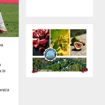
su
u
a bi
anjića