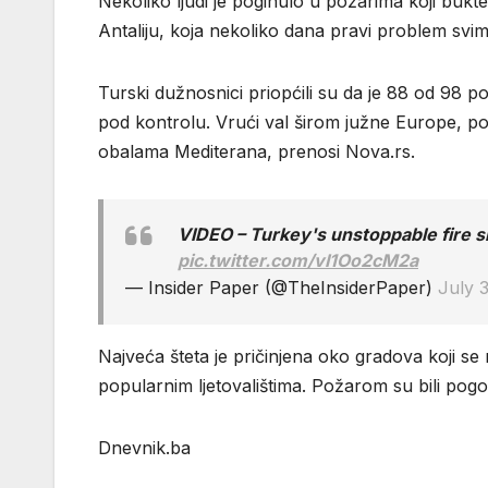
Nekoliko ljudi je poginulo u požarima koji bukt
Antaliju, koja nekoliko dana pravi problem sv
Turski dužnosnici priopćili su da je 88 od 98 pož
pod kontrolu. Vrući val širom južne Europe, po
obalama Mediterana, prenosi Nova.rs.
VIDEO – Turkey's unstoppable fire 
pic.twitter.com/vI1Oo2cM2a
— Insider Paper (@TheInsiderPaper)
July 3
Najveća šteta je pričinjena oko gradova koji se n
popularnim ljetovalištima. Požarom su bili pogo
Dnevnik.ba