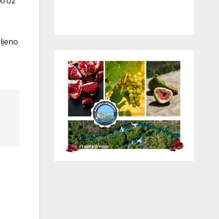
 kroz
vljeno