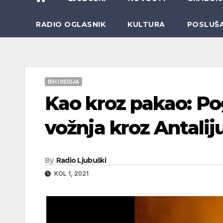
RADIO OGLASNIK
KULTURA
POSLUŠ
BIH I REGIJA
Kao kroz pakao: Po
vožnja kroz Antalij
By
Radio Ljubuški
KOL 1, 2021