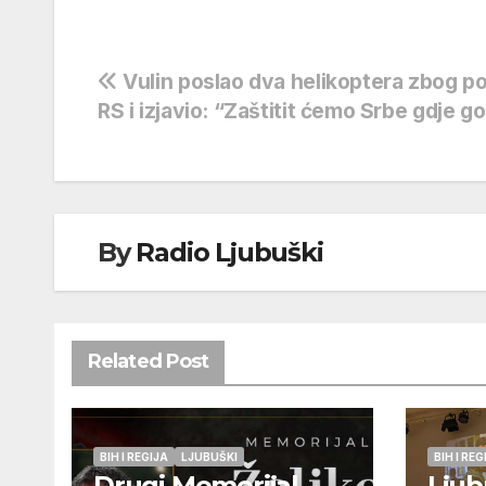
Navigacija
Vulin poslao dva helikoptera zbog p
RS i izjavio: “Zaštitit ćemo Srbe gdje g
objava
By
Radio Ljubuški
Related Post
BIH I REGIJA
LJUBUŠKI
BIH I REG
Drugi Memorijal
Ljub