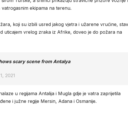
e širom Turske, a snimci prikazuju stravične prizore vožnje
im vatrogasnim ekipama na terenu.
ara, koji su izbili usred jakog vjetra i užarene vrućine, sta
d uticajem vrelog zraka iz Afrike, doveo je do požara na
shows scary scene from Antalya
1, 2021
alaze u regijama Antalija i Mugla gdje je vatra zaprijetila
đene i južne regije Mersin, Adana i Osmanije.