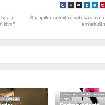
ožara u
Španjolka završila u sobi sa slove
od žive”
košarkaši
BIH I REGIJA
LJUBUŠKI
NOVOSTI
IJA
LJUBUŠKI
PROMO
uški:
Sedmo izdanje