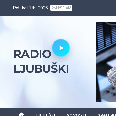
Skip
Pet. kol 7th, 2026
2:41:54 AM
to
content
RADIO
LJUBUŠKI
LJUBUŠKI
NOVOSTI
GRADSK