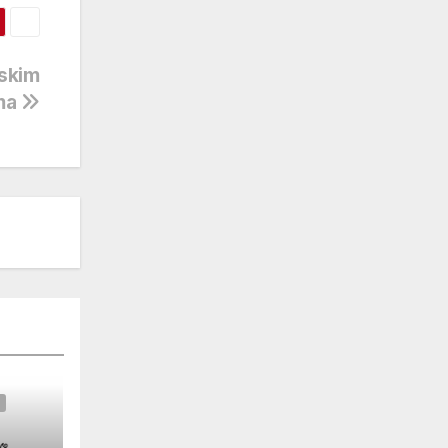
nskim
ma