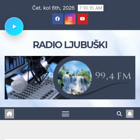
Skip
Čet. kol 6th, 2026
7:10:16 AM
to
content
RADIO LJUBUŠKI