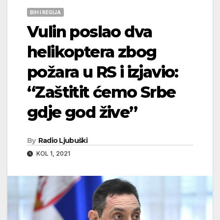
BIH I REGIJA
Vulin poslao dva
helikoptera zbog
požara u RS i izjavio:
“Zaštitit ćemo Srbe
gdje god žive”
By
Radio Ljubuški
KOL 1, 2021