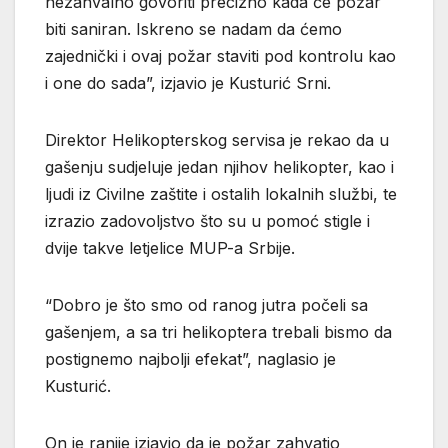
nezahvalno govoriti precizno kada će požar
biti saniran. Iskreno se nadam da ćemo
zajednički i ovaj požar staviti pod kontrolu kao
i one do sada”, izjavio je Kusturić Srni.
Direktor Helikopterskog servisa je rekao da u
gašenju sudjeluje jedan njihov helikopter, kao i
ljudi iz Civilne zaštite i ostalih lokalnih službi, te
izrazio zadovoljstvo što su u pomoć stigle i
dvije takve letjelice MUP-a Srbije.
“Dobro je što smo od ranog jutra počeli sa
gašenjem, a sa tri helikoptera trebali bismo da
postignemo najbolji efekat”, naglasio je
Kusturić.
On je ranije izjavio da je požar zahvatio