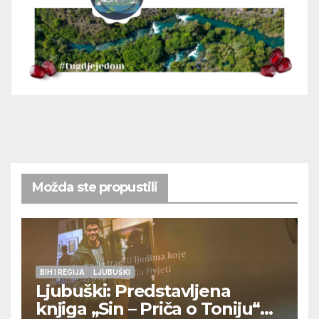
Možda ste propustili
BIH I REGIJA
LJUBUŠKI
Ljubuški: Predstavljena
knjiga „Sin – Priča o Toniju“