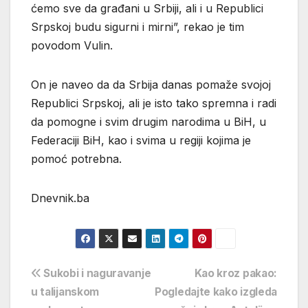
ćemo sve da građani u Srbiji, ali i u Republici
Srpskoj budu sigurni i mirni”, rekao je tim
povodom Vulin.
On je naveo da da Srbija danas pomaže svojoj
Republici Srpskoj, ali je isto tako spremna i radi
da pomogne i svim drugim narodima u BiH, u
Federaciji BiH, kao i svima u regiji kojima je
pomoć potrebna.
Dnevnik.ba
Navigacija
Sukobi i naguravanje
Kao kroz pakao:
u talijanskom
Pogledajte kako izgleda
objava