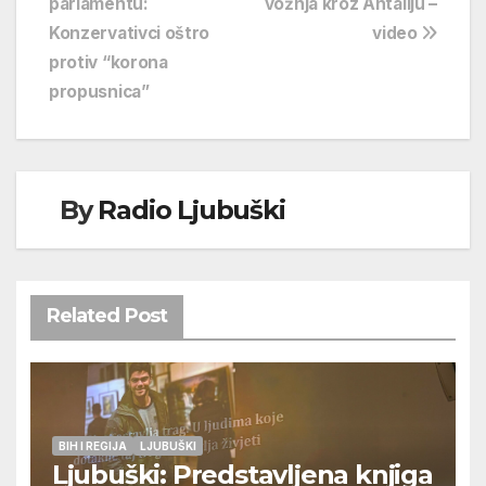
parlamentu:
vožnja kroz Antaliju –
Konzervativci oštro
video
protiv “korona
propusnica”
By
Radio Ljubuški
Related Post
BIH I REGIJA
LJUBUŠKI
Ljubuški: Predstavljena knjiga