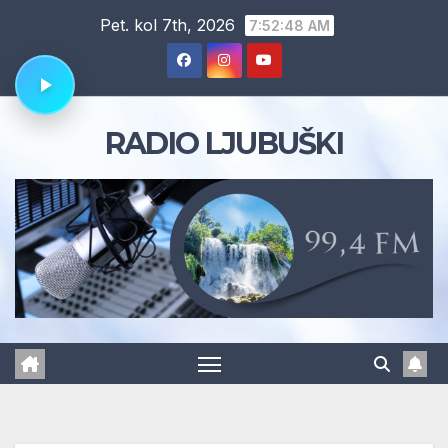
Skip
Pet. kol 7th, 2026
7:52:49 AM
to
content
RADIO LJUBUŠKI