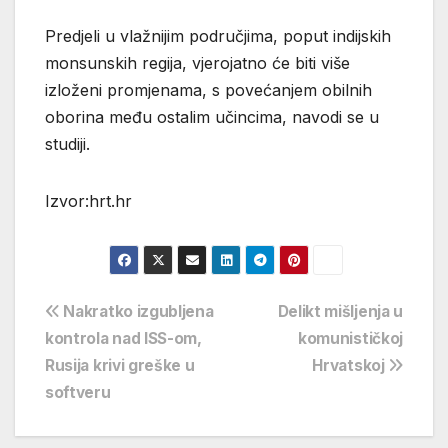
Predjeli u vlažnijim područjima, poput indijskih
monsunskih regija, vjerojatno će biti više
izloženi promjenama, s povećanjem obilnih
oborina među ostalim učincima, navodi se u
studiji.
Izvor:hrt.hr
Navigacija
Nakratko izgubljena
Delikt mišljenja u
kontrola nad ISS-om,
komunističkoj
objava
Rusija krivi greške u
Hrvatskoj
softveru