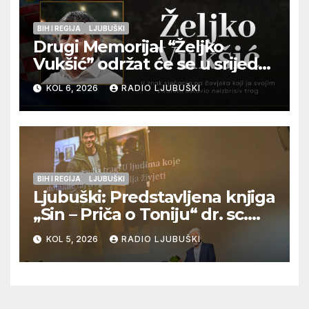
BIH I REGIJA
LJUBUŠKI
Drugi Memorijal “Željko
Vukšić” održat će se u srijedu
12. kolovoza u Otoku
KOL 6, 2026
RADIO LJUBUŠKI
BIH I REGIJA
LJUBUŠKI
Ljubuški: Predstavljena knjiga
„Sin – Priča o Toniju“ dr. sc.
Zdenka Hercega
KOL 5, 2026
RADIO LJUBUŠKI