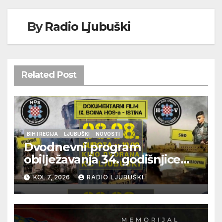
By
Radio Ljubuški
Related Post
BIH I REGIJA
LJUBUŠKI
NOVOSTI
Dvodnevni program
obilježavanja 34. godišnjice
pogibije generala Blaža
KOL 7, 2026
RADIO LJUBUŠKI
Kraljevića i osmorice
pripadnika HOS-a