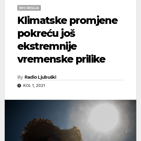
BIH I REGIJA
Klimatske promjene
pokreću još
ekstremnije
vremenske prilike
By
Radio Ljubuški
KOL 1, 2021