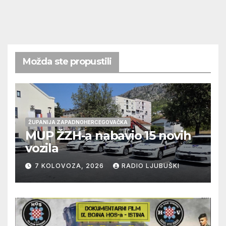
Možda ste propustili
ŽUPANIJA ZAPADNOHERCEGOVAČKA
MUP ŽZH-a nabavio 15 novih
vozila
7 KOLOVOZA, 2026
RADIO LJUBUŠKI