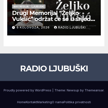
BIH I REGIJA
LJUBUŠKI
Drugi Memorijal “Željko
Vukšić” održat će se u srijedu
12. kolovoza u Otoku
6 KOLOVOZA, 2026
RADIO LJUBUŠKI
RADIO LJUBUŠKI
Proudly powered by WordPress
|
Theme: Newsup by
Themeansar
.
Home
Kontakt
Marketing
O nama
Politika privatnosti