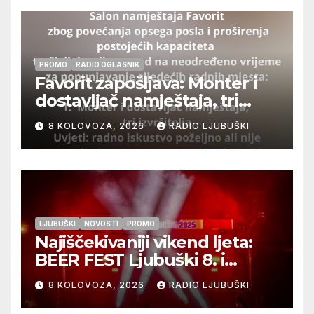
PROMO
RADIO OGLASNIK
Favorit zapošljava: Monter i
dostavljač namještaja, tri
izvršitelja
8 KOLOVOZA, 2026
RADIO LJUBUŠKI
LJUBUŠKI
NOVOSTI
PROMO
Najiščekivaniji vikend ljeta:
BEER FEST Ljubuški 8. i
9.kolovoza
8 KOLOVOZA, 2026
RADIO LJUBUŠKI