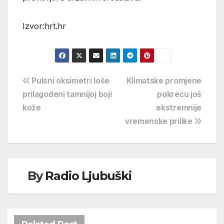
Izvor:hrt.hr
Navigacija
Pulsni oksimetri loše
Klimatske promjene
prilagođeni tamnijoj boji
pokreću još
objava
kože
ekstremnije
vremenske prilike
By
Radio Ljubuški