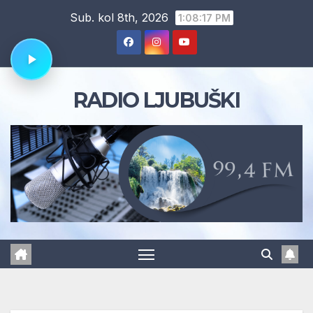
Skip
Sub. kol 8th, 2026
1:08:18 PM
to
content
RADIO LJUBUŠKI