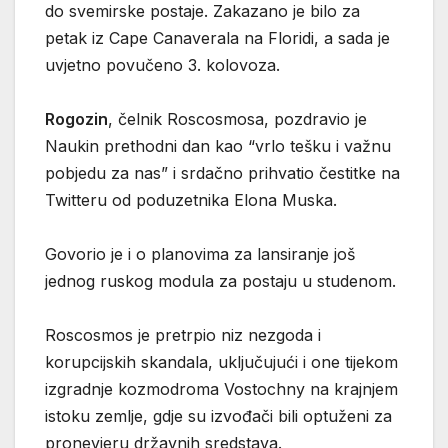
do svemirske postaje. Zakazano je bilo za
petak iz Cape Canaverala na Floridi, a sada je
uvjetno povučeno 3. kolovoza.
Rogozin
, čelnik Roscosmosa, pozdravio je
Naukin prethodni dan kao “vrlo tešku i važnu
pobjedu za nas” i srdačno prihvatio čestitke na
Twitteru od poduzetnika Elona Muska.
Govorio je i o planovima za lansiranje još
jednog ruskog modula za postaju u studenom.
Roscosmos je pretrpio niz nezgoda i
korupcijskih skandala, uključujući i one tijekom
izgradnje kozmodroma Vostochny na krajnjem
istoku zemlje, gdje su izvođači bili optuženi za
pronevjeru državnih sredstava.