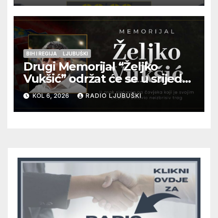
pripadnika HOS-a
BIH I REGIJA
LJUBUŠKI
Drugi Memorijal “Željko
Vukšić” održat će se u srijedu
12. kolovoza u Otoku
KOL 6, 2026
RADIO LJUBUŠKI