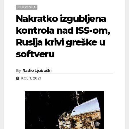
BIH I REGIJA
Nakratko izgubljena
kontrola nad ISS-om,
Rusija krivi greške u
softveru
By
Radio Ljubuški
KOL 1, 2021