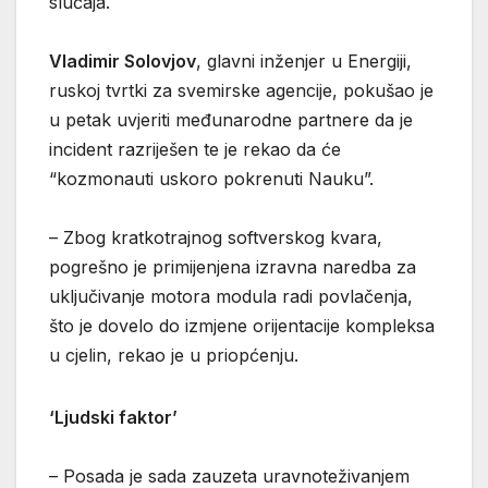
slučaja.
Vladimir Solovjov
, glavni inženjer u Energiji,
ruskoj tvrtki za svemirske agencije, pokušao je
u petak uvjeriti međunarodne partnere da je
incident razriješen te je rekao da će
“kozmonauti uskoro pokrenuti Nauku”.
– Zbog kratkotrajnog softverskog kvara,
pogrešno je primijenjena izravna naredba za
uključivanje motora modula radi povlačenja,
što je dovelo do izmjene orijentacije kompleksa
u cjelin, rekao je u priopćenju.
‘Ljudski faktor’
– Posada je sada zauzeta uravnoteživanjem