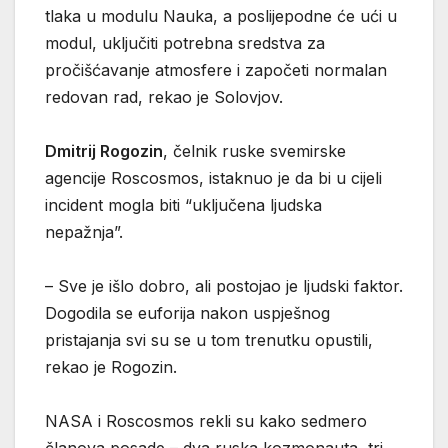
tlaka u modulu Nauka, a poslijepodne će ući u
modul, uključiti potrebna sredstva za
pročišćavanje atmosfere i započeti normalan
redovan rad, rekao je Solovjov.
Dmitrij Rogozin
, čelnik ruske svemirske
agencije Roscosmos, istaknuo je da bi u cijeli
incident mogla biti “uključena ljudska
nepažnja”.
– Sve je išlo dobro, ali postojao je ljudski faktor.
Dogodila se euforija nakon uspješnog
pristajanja svi su se u tom trenutku opustili,
rekao je Rogozin.
NASA i Roscosmos rekli su kako sedmero
članova posade – dva ruska kozmonauta, tri