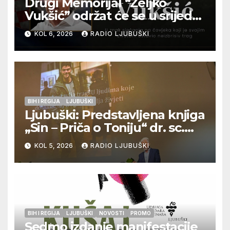
Drugi Memorijal “Željko
Vukšić” održat će se u srijedu
12. kolovoza u Otoku
KOL 6, 2026
RADIO LJUBUŠKI
BIH I REGIJA
LJUBUŠKI
Ljubuški: Predstavljena knjiga
„Sin – Priča o Toniju“ dr. sc.
Zdenka Hercega
KOL 5, 2026
RADIO LJUBUŠKI
BIH I REGIJA
LJUBUŠKI
NOVOSTI
PROMO
Sedmo izdanje manifestacije