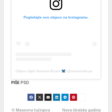
Pogledajte ovu objavu na Instagramu.
Objavu dijeli Vanessa Bryant
(@vanessabryant)
PIŠE
PSD
Navigacija
Masovna tučnjava
Nova školska godina