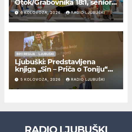
Otok/Grabovnika 18:1, seniori
Pregrađa u četvrtfinalu,
6 KOLOVOZA, 2026
RADIO LJUBUŠKI
Veljaci i Cerno/Crnopod u
doigravanju, Grljevići završili
natjecanje
BIH I REGIJA
LJUBUŠKI
Ljubuški: Predstavljena
knjiga „Sin – Priča o Toniju“
dr. sc. Zdenka Hercega
5 KOLOVOZA, 2026
RADIO LJUBUŠKI
RADIO LJUBUŠKI