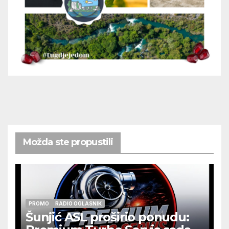
Možda ste propustili
PROMO
RADIO OGLASNIK
Šunjić ASL proširio ponudu: