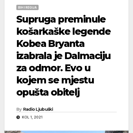
BIH I REGIJA
Supruga preminule
košarkaške legende
Kobea Bryanta
izabrala je Dalmaciju
za odmor. Evo u
kojem se mjestu
opušta obitelj
By
Radio Ljubuški
KOL 1, 2021