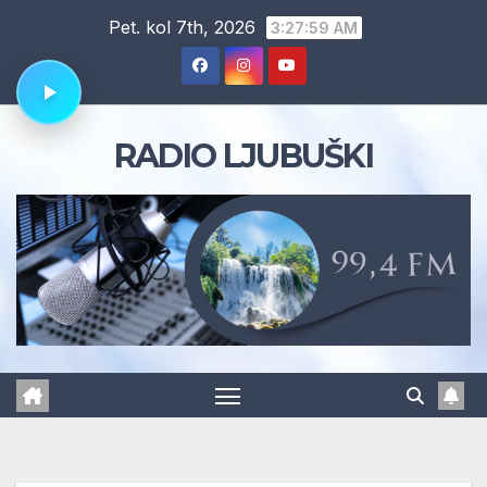
Skip
Pet. kol 7th, 2026
3:28:00 AM
to
content
RADIO LJUBUŠKI