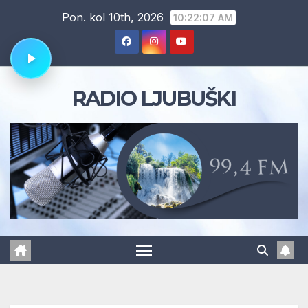
Skip
Pon. kol 10th, 2026
10:22:08 AM
to
content
RADIO LJUBUŠKI