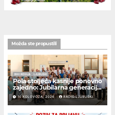
Možda ste propustili
BIH I REGIJA
LJUBUŠKI
Pola stoljeća kasnije ponovno
zajedno: Jubilarna generacija
Gimnazije Ljubuški proslavila
10 KOLOVOZA, 2026
RADIO LJUBUŠKI
50 godina mature