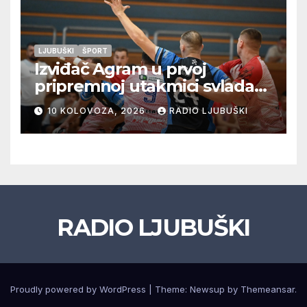
LJUBUŠKI
ŠPORT
Izviđač Agram u prvoj
pripremnoj utakmici svladao
Metković Zalom 37:32
10 KOLOVOZA, 2026
RADIO LJUBUŠKI
RADIO LJUBUŠKI
Proudly powered by WordPress
|
Theme: Newsup by
Themeansar
.