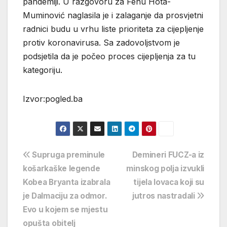
pandemiji. U razgovoru za Fenu Hota-
Muminović naglasila je i zalaganje da prosvjetni
radnici budu u vrhu liste prioriteta za cijepljenje
protiv koronavirusa. Sa zadovoljstvom je
podsjetila da je počeo proces cijepljenja za tu
kategoriju.
Izvor:pogled.ba
Navigacija
Supruga preminule
Demineri FUCZ-a iz
košarkaške legende
minskog polja izvukli
objava
Kobea Bryanta izabrala
tijela lovaca koji su
je Dalmaciju za odmor.
jutros nastradali
Evo u kojem se mjestu
opušta obitelj