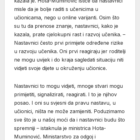
kazala je. Hota-Muminović ističe da nastavnici
misle da je bolje raditi s učenicima u
učionicama, nego u online varijanti. Osim što
su tu da prenose znanje, nastavnici, kako je
kazala, prate cjelokupni rast i razvoj učenika. –
Nastavnici često prvi primijete određene rizike
u razvoju učenika. Oni prvi reagiraju jer roditelji
ne mogu uvijek i do kraja sagledati situaciju niti
vidjeti svoje dijete u okruženju učionice.
Nastavnici to mogu vidjeti, mnoge stvari mogu
primijetiti, signalizirati, reagirati. I to je njihov
posao. I oni su svjesni da pravu nastavu, u
učionici, ništa ne može zamijeniti. Poduzimamo
sve što je u našoj moći da i nastavnici budu što
spremniji – istaknula je ministrica Hota-
Muminović. Ministarstvo za odgoj i