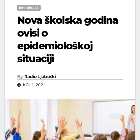
BIH I REGIJA
Nova školska godina
ovisi o
epidemiološkoj
situaciji
By
Radio Ljubuški
KOL 1, 2021