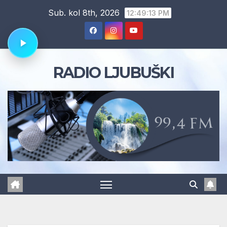
Skip
Sub. kol 8th, 2026
12:49:13 PM
to
content
RADIO LJUBUŠKI