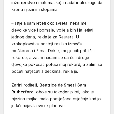
inženjerstvo i matematika) i nadahnuti druge da
krenu njezinim stopama.
– Htjela sam letjeti oko svijeta, neka me
djevojke vide i pomisle, voljela bih i ja letjeti
jednog dana, rekla je za Reuters. U
zrakoplovstvu postoji razlika između
muškaraca i žena. Dakle, moj je cilj približiti
rekorde, a zatim nadam se da će i druge
djevojke pokušati potući moj rekord, a zatim se
početi natjecati s dečkima, rekla je.
Zarini roditelji,
Beatrice de Smet
i
Sam
Rutherford
, oboje su također piloti, iako je
njezina majka imala pomiješane osjećaje kad joj
je kći najavila svoje planove.