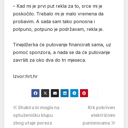
– Kad mi je prvi put rekla za to, srce mi je
poskočilo. Trebalo mi je malo vremena da
probavim. A sada sam tako ponosna i
potpuno, potpuno je podržavam, rekla je.
Tinejdžerka će putovanje financirati sama, uz
pomoć sponzora, a nada se da će putovanje
završiti za oko dva do tri mjeseca.
Izvor:hrt.hr
Navigacija
Shakira bi mogla na
Krk pokriven
optuženičku klupu
električnim
objava
zbog utaje poreza
punionicama