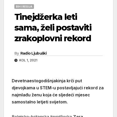
BIH I REGIJA
Tinejdžerka leti
sama, želi postaviti
zrakoplovni rekord
By
Radio Ljubuški
KOL 1, 2021
Devetnaestogodišnjakinja krči put
djevojkama u STEM-u postavljajući rekord za
najmlađu ženu koja će sljedeći mjesec
samostalno letjeti svijetom.
Belgijsko-britanska tinejdžerka
Zara