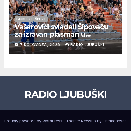
LJUBUŠKI
ŠPORT
Vašarovići svladali Šipovaču
za izravan plasman u
četvrtfinale, Grab izborio
7 KOLOVOZA, 2026
RADIO LJUBUŠKI
prolazak dalje, Klobuk ispao,
večeras počinje četvrtfinale
juniora
RADIO LJUBUŠKI
Proudly powered by WordPress
|
Theme: Newsup by
Themeansar
.