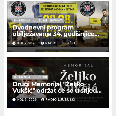
BIH I REGIJA
LJUBUŠKI
NOVOSTI
Dvodnevni program
obilježavanja 34. godišnjice
pogibije generala Blaža
KOL 7, 2026
RADIO LJUBUŠKI
Kraljevića i osmorice
pripadnika HOS-a
BIH I REGIJA
LJUBUŠKI
Drugi Memorijal “Željko
Vukšić” održat će se u srijedu
12. kolovoza u Otoku
KOL 6, 2026
RADIO LJUBUŠKI