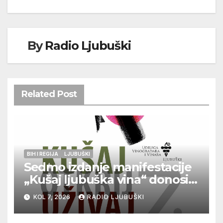
By
Radio Ljubuški
Related Post
BIH I REGIJA
LJUBUŠKI
Sedmo izdanje manifestacije
„Kušaj ljubuška vina“ donosi
vrhunska vina, gastronomiju i
KOL 7, 2026
RADIO LJUBUŠKI
glazbu